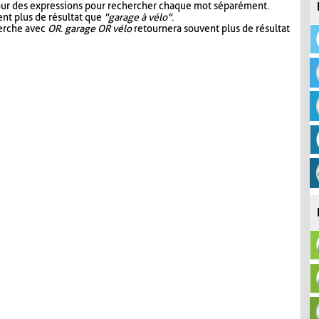
our des expressions pour rechercher chaque mot séparément.
nt plus de résultat que
"garage à vélo"
.
herche avec
OR
.
garage OR vélo
retournera souvent plus de résultat