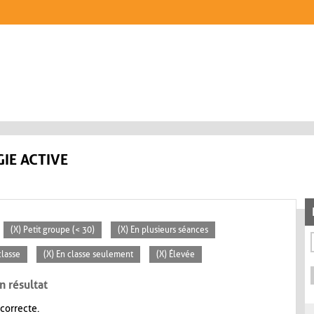
IE ACTIVE
(X) Petit groupe (< 30)
(X) En plusieurs séances
classe
(X) En classe seulement
(X) Élevée
n résultat
 correcte.