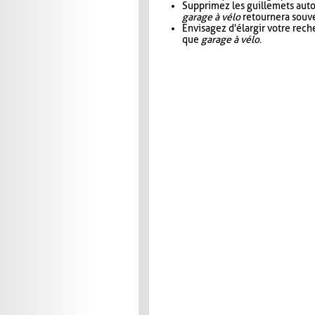
Supprimez les guillemets aut
garage à vélo
retournera souve
Envisagez d'élargir votre rec
que
garage à vélo
.