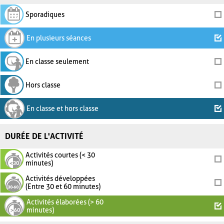
Sporadiques
En plusieurs séances
En classe seulement
Hors classe
En classe et hors classe
DURÉE DE L'ACTIVITÉ
Activités courtes (< 30
minutes)
Activités développées
(Entre 30 et 60 minutes)
Activités élaborées (> 60
minutes)