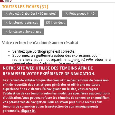
TOUTES LES FICHES (32)
(X) Activités élaborées (> 60 minutes)
(X) Petit groupe (< 30)
(X) En plusieurs séances
(X) Individuel
(X) En classe et hors classe
Votre recherche n'a donné aucun résultat
Vérifiez que l'orthographe est correcte.
Supprimez les guillemets autour des expressions pour
rechercher chaque mot séparément.
garage à vélo
retournera
souvent plus de résultat que
"garage à vélo"
.
NOTRE SITE WEB UTILISE DES TÉMOINS AFIN DE
Envisagez d'élargir votre recherche avec
OR
.
garage OR vélo
retournera souvent plus de résultat que
garage à vélo
.
REHAUSSER VOTRE EXPÉRIENCE DE NAVIGATION.
Le site web de Polytechnique Montréal utilise des témoins de connexion
afin de recueillir des statistiques générales et offrir une meilleure
expérience à ses visiteurs. En naviguant sur le site, vous acceptez
l’utilisation de ces témoins selon les modalités spécifiées aux conditions
d’utilisation. Vous pouvez refuser les témoins de connexion en modifiant
vos paramètres de navigation. Pour en savoir plus sur le recours aux
témoins de connexion et sur la protection de vos renseignements
personnels,
cliquez ici
.
Avis de confidentialité et conditions d’utilisation