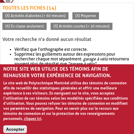
TOUTES LES FICHES (14)
(X) Activités élaborées (> 60 minutes)
(X) Moyenne
(X) En classe seulement
(X) Activités courtes (< 30 minutes)
Votre recherche n'a donné aucun résultat
Vérifiez que l'orthographe est correcte.
Supprimez les guillemets autour des expressions pour
rechercher chaque mot séparément.
garage à vélo
retournera
souvent plus de résultat que
"garage à vélo"
.
NOTRE SITE WEB UTILISE DES TÉMOINS AFIN DE
Envisagez d'élargir votre recherche avec
OR
.
garage OR vélo
retournera souvent plus de résultat que
garage à vélo
.
REHAUSSER VOTRE EXPÉRIENCE DE NAVIGATION.
Le site web de Polytechnique Montréal utilise des témoins de connexion
afin de recueillir des statistiques générales et offrir une meilleure
expérience à ses visiteurs. En naviguant sur le site, vous acceptez
l’utilisation de ces témoins selon les modalités spécifiées aux conditions
d’utilisation. Vous pouvez refuser les témoins de connexion en modifiant
vos paramètres de navigation. Pour en savoir plus sur le recours aux
témoins de connexion et sur la protection de vos renseignements
personnels,
cliquez ici
.
Avis de confidentialité et conditions d’utilisation
Accepter