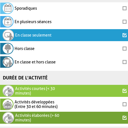
Sporadiques
En plusieurs séances
En classe seulement
Hors classe
En classe et hors classe
DURÉE DE L'ACTIVITÉ
Activités courtes (< 30
minutes)
Activités développées
(Entre 30 et 60 minutes)
Activités élaborées (> 60
minutes)