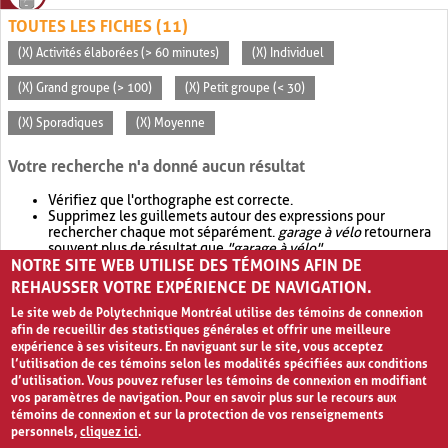
TOUTES LES FICHES (11)
(X) Activités élaborées (> 60 minutes)
(X) Individuel
(X) Grand groupe (> 100)
(X) Petit groupe (< 30)
(X) Sporadiques
(X) Moyenne
Votre recherche n'a donné aucun résultat
Vérifiez que l'orthographe est correcte.
Supprimez les guillemets autour des expressions pour
rechercher chaque mot séparément.
garage à vélo
retournera
souvent plus de résultat que
"garage à vélo"
.
NOTRE SITE WEB UTILISE DES TÉMOINS AFIN DE
Envisagez d'élargir votre recherche avec
OR
.
garage OR vélo
retournera souvent plus de résultat que
garage à vélo
.
REHAUSSER VOTRE EXPÉRIENCE DE NAVIGATION.
Le site web de Polytechnique Montréal utilise des témoins de connexion
afin de recueillir des statistiques générales et offrir une meilleure
expérience à ses visiteurs. En naviguant sur le site, vous acceptez
l’utilisation de ces témoins selon les modalités spécifiées aux conditions
d’utilisation. Vous pouvez refuser les témoins de connexion en modifiant
vos paramètres de navigation. Pour en savoir plus sur le recours aux
témoins de connexion et sur la protection de vos renseignements
personnels,
cliquez ici
.
Avis de confidentialité et conditions d’utilisation