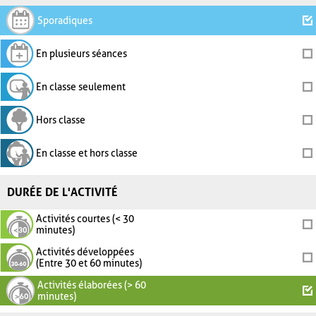
Sporadiques
En plusieurs séances
En classe seulement
Hors classe
En classe et hors classe
DURÉE DE L'ACTIVITÉ
Activités courtes (< 30
minutes)
Activités développées
(Entre 30 et 60 minutes)
Activités élaborées (> 60
minutes)