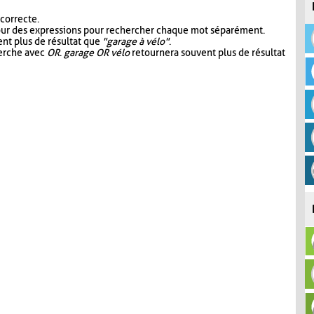
 correcte.
our des expressions pour rechercher chaque mot séparément.
nt plus de résultat que
"garage à vélo"
.
herche avec
OR
.
garage OR vélo
retournera souvent plus de résultat