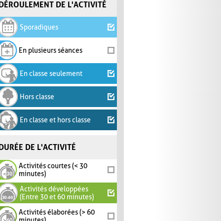
DÉROULEMENT DE L'ACTIVITÉ
Sporadiques
En plusieurs séances
En classe seulement
Hors classe
En classe et hors classe
DURÉE DE L'ACTIVITÉ
Activités courtes (< 30
minutes)
Activités développées
(Entre 30 et 60 minutes)
Activités élaborées (> 60
minutes)