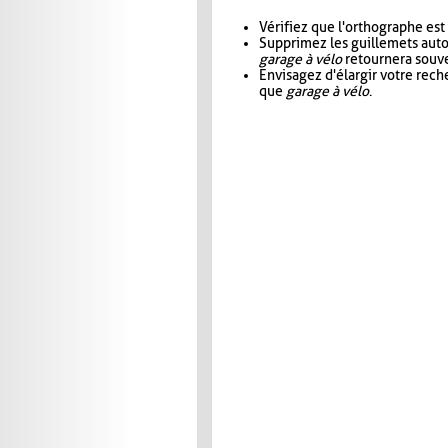
Vérifiez que l'orthographe est
Supprimez les guillemets aut
garage à vélo
retournera souve
Envisagez d'élargir votre rec
que
garage à vélo
.