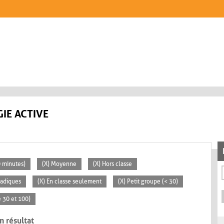
IE ACTIVE
0 minutes)
(X) Moyenne
(X) Hors classe
radiques
(X) En classe seulement
(X) Petit groupe (< 30)
 30 et 100)
n résultat