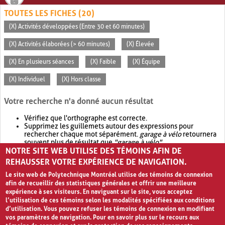
TOUTES LES FICHES (20)
(X) Activités développées (Entre 30 et 60 minutes)
(X) Activités élaborées (> 60 minutes)
(X) Élevée
(X) En plusieurs séances
(X) Faible
(X) Équipe
(X) Individuel
(X) Hors classe
Votre recherche n'a donné aucun résultat
Vérifiez que l'orthographe est correcte.
Supprimez les guillemets autour des expressions pour
rechercher chaque mot séparément.
garage à vélo
retournera
souvent plus de résultat que
"garage à vélo"
.
NOTRE SITE WEB UTILISE DES TÉMOINS AFIN DE
Envisagez d'élargir votre recherche avec
OR
.
garage OR vélo
retournera souvent plus de résultat que
garage à vélo
.
REHAUSSER VOTRE EXPÉRIENCE DE NAVIGATION.
Le site web de Polytechnique Montréal utilise des témoins de connexion
afin de recueillir des statistiques générales et offrir une meilleure
expérience à ses visiteurs. En naviguant sur le site, vous acceptez
l’utilisation de ces témoins selon les modalités spécifiées aux conditions
d’utilisation. Vous pouvez refuser les témoins de connexion en modifiant
vos paramètres de navigation. Pour en savoir plus sur le recours aux