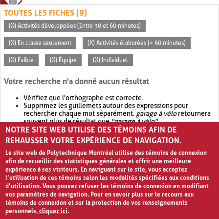
TOUTES LES FICHES (9)
(X) Activités développées (Entre 30 et 60 minutes)
(X) En classe seulement
(X) Activités élaborées (> 60 minutes)
(X) Faible
(X) Équipe
(X) Individuel
Votre recherche n'a donné aucun résultat
Vérifiez que l'orthographe est correcte.
Supprimez les guillemets autour des expressions pour
rechercher chaque mot séparément.
garage à vélo
retournera
souvent plus de résultat que
"garage à vélo"
.
NOTRE SITE WEB UTILISE DES TÉMOINS AFIN DE
Envisagez d'élargir votre recherche avec
OR
.
garage OR vélo
retournera souvent plus de résultat que
garage à vélo
.
REHAUSSER VOTRE EXPÉRIENCE DE NAVIGATION.
Le site web de Polytechnique Montréal utilise des témoins de connexion
afin de recueillir des statistiques générales et offrir une meilleure
expérience à ses visiteurs. En naviguant sur le site, vous acceptez
l’utilisation de ces témoins selon les modalités spécifiées aux conditions
d’utilisation. Vous pouvez refuser les témoins de connexion en modifiant
vos paramètres de navigation. Pour en savoir plus sur le recours aux
témoins de connexion et sur la protection de vos renseignements
personnels,
cliquez ici
.
Avis de confidentialité et conditions d’utilisation