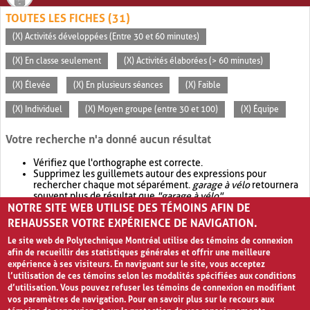
TOUTES LES FICHES (31)
(X) Activités développées (Entre 30 et 60 minutes)
(X) En classe seulement
(X) Activités élaborées (> 60 minutes)
(X) Élevée
(X) En plusieurs séances
(X) Faible
(X) Individuel
(X) Moyen groupe (entre 30 et 100)
(X) Équipe
Votre recherche n'a donné aucun résultat
Vérifiez que l'orthographe est correcte.
Supprimez les guillemets autour des expressions pour
rechercher chaque mot séparément.
garage à vélo
retournera
souvent plus de résultat que
"garage à vélo"
.
NOTRE SITE WEB UTILISE DES TÉMOINS AFIN DE
Envisagez d'élargir votre recherche avec
OR
.
garage OR vélo
retournera souvent plus de résultat que
garage à vélo
.
REHAUSSER VOTRE EXPÉRIENCE DE NAVIGATION.
Le site web de Polytechnique Montréal utilise des témoins de connexion
afin de recueillir des statistiques générales et offrir une meilleure
expérience à ses visiteurs. En naviguant sur le site, vous acceptez
l’utilisation de ces témoins selon les modalités spécifiées aux conditions
d’utilisation. Vous pouvez refuser les témoins de connexion en modifiant
vos paramètres de navigation. Pour en savoir plus sur le recours aux