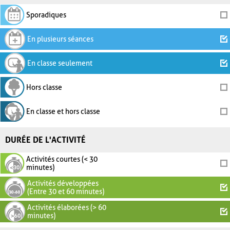
Sporadiques
En plusieurs séances
En classe seulement
Hors classe
En classe et hors classe
DURÉE DE L'ACTIVITÉ
Activités courtes (< 30
minutes)
Activités développées
(Entre 30 et 60 minutes)
Activités élaborées (> 60
minutes)