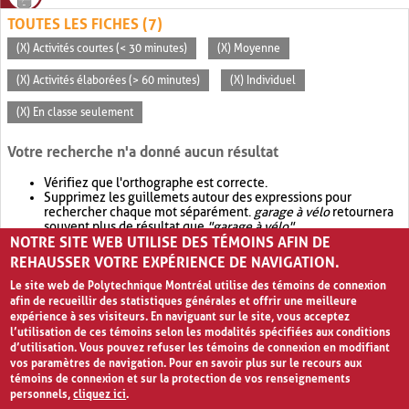
TOUTES LES FICHES (7)
(X) Activités courtes (< 30 minutes)
(X) Moyenne
(X) Activités élaborées (> 60 minutes)
(X) Individuel
(X) En classe seulement
Votre recherche n'a donné aucun résultat
Vérifiez que l'orthographe est correcte.
Supprimez les guillemets autour des expressions pour
rechercher chaque mot séparément.
garage à vélo
retournera
souvent plus de résultat que
"garage à vélo"
.
NOTRE SITE WEB UTILISE DES TÉMOINS AFIN DE
Envisagez d'élargir votre recherche avec
OR
.
garage OR vélo
retournera souvent plus de résultat que
garage à vélo
.
REHAUSSER VOTRE EXPÉRIENCE DE NAVIGATION.
Le site web de Polytechnique Montréal utilise des témoins de connexion
afin de recueillir des statistiques générales et offrir une meilleure
expérience à ses visiteurs. En naviguant sur le site, vous acceptez
l’utilisation de ces témoins selon les modalités spécifiées aux conditions
d’utilisation. Vous pouvez refuser les témoins de connexion en modifiant
vos paramètres de navigation. Pour en savoir plus sur le recours aux
témoins de connexion et sur la protection de vos renseignements
personnels,
cliquez ici
.
Avis de confidentialité et conditions d’utilisation