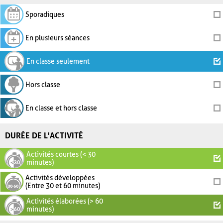
Sporadiques
En plusieurs séances
En classe seulement
Hors classe
En classe et hors classe
DURÉE DE L'ACTIVITÉ
Activités courtes (< 30
minutes)
Activités développées
(Entre 30 et 60 minutes)
Activités élaborées (> 60
minutes)