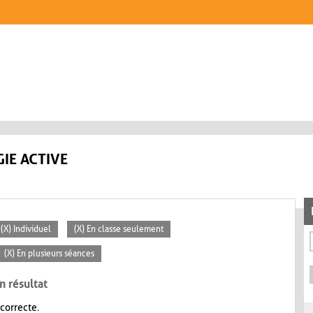
IE ACTIVE
(X) Individuel
(X) En classe seulement
(X) En plusieurs séances
n résultat
 correcte.