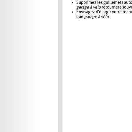
Supprimez les guillemets aut
garage à vélo
retournera souve
Envisagez d'élargir votre rec
que
garage à vélo
.