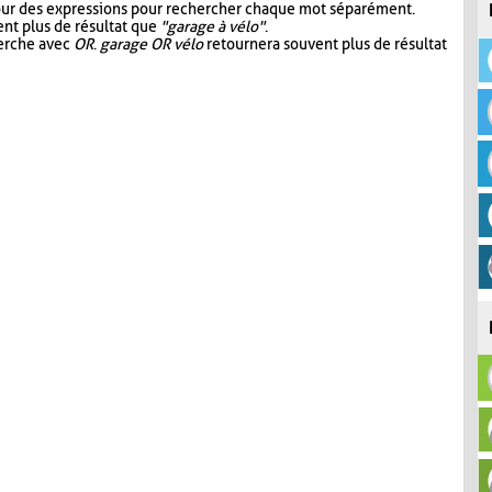
our des expressions pour rechercher chaque mot séparément.
nt plus de résultat que
"garage à vélo"
.
herche avec
OR
.
garage OR vélo
retournera souvent plus de résultat