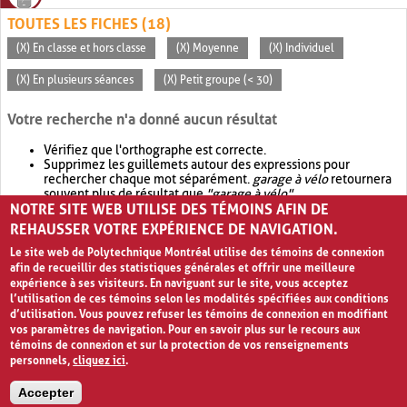
TOUTES LES FICHES (18)
(X) En classe et hors classe
(X) Moyenne
(X) Individuel
(X) En plusieurs séances
(X) Petit groupe (< 30)
Votre recherche n'a donné aucun résultat
Vérifiez que l'orthographe est correcte.
Supprimez les guillemets autour des expressions pour
rechercher chaque mot séparément.
garage à vélo
retournera
souvent plus de résultat que
"garage à vélo"
.
NOTRE SITE WEB UTILISE DES TÉMOINS AFIN DE
Envisagez d'élargir votre recherche avec
OR
.
garage OR vélo
retournera souvent plus de résultat que
garage à vélo
.
REHAUSSER VOTRE EXPÉRIENCE DE NAVIGATION.
Le site web de Polytechnique Montréal utilise des témoins de connexion
afin de recueillir des statistiques générales et offrir une meilleure
expérience à ses visiteurs. En naviguant sur le site, vous acceptez
l’utilisation de ces témoins selon les modalités spécifiées aux conditions
d’utilisation. Vous pouvez refuser les témoins de connexion en modifiant
vos paramètres de navigation. Pour en savoir plus sur le recours aux
témoins de connexion et sur la protection de vos renseignements
personnels,
cliquez ici
.
Avis de confidentialité et conditions d’utilisation
Accepter