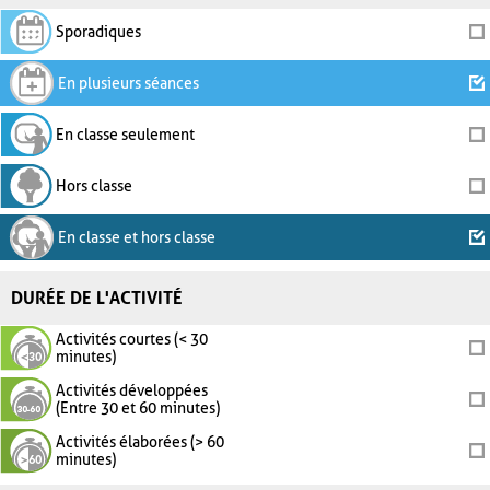
Sporadiques
En plusieurs séances
En classe seulement
Hors classe
En classe et hors classe
DURÉE DE L'ACTIVITÉ
Activités courtes (< 30
minutes)
Activités développées
(Entre 30 et 60 minutes)
Activités élaborées (> 60
minutes)