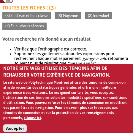
TOUTES LES FICHES (13)
(X) En classe et hors classe
(X) Moyenne
(X) Individuel
(X) En plusieurs séances
Votre recherche n'a donné aucun résultat
Vérifiez que l'orthographe est correcte.
Supprimez les guillemets autour des expressions pour
rechercher chaque mot séparément.
garage à vélo
retournera
souvent plus de résultat que
"garage à vélo"
.
NOTRE SITE WEB UTILISE DES TÉMOINS AFIN DE
Envisagez d'élargir votre recherche avec
OR
.
garage OR vélo
retournera souvent plus de résultat que
garage à vélo
.
REHAUSSER VOTRE EXPÉRIENCE DE NAVIGATION.
Le site web de Polytechnique Montréal utilise des témoins de connexion
afin de recueillir des statistiques générales et offrir une meilleure
expérience à ses visiteurs. En naviguant sur le site, vous acceptez
l’utilisation de ces témoins selon les modalités spécifiées aux conditions
d’utilisation. Vous pouvez refuser les témoins de connexion en modifiant
vos paramètres de navigation. Pour en savoir plus sur le recours aux
témoins de connexion et sur la protection de vos renseignements
personnels,
cliquez ici
.
Avis de confidentialité et conditions d’utilisation
Accepter