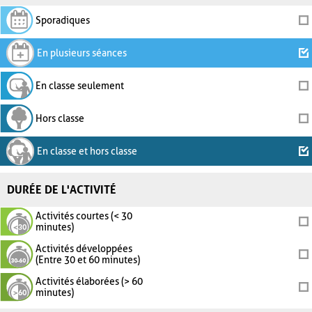
Sporadiques
En plusieurs séances
En classe seulement
Hors classe
En classe et hors classe
DURÉE DE L'ACTIVITÉ
Activités courtes (< 30
minutes)
Activités développées
(Entre 30 et 60 minutes)
Activités élaborées (> 60
minutes)