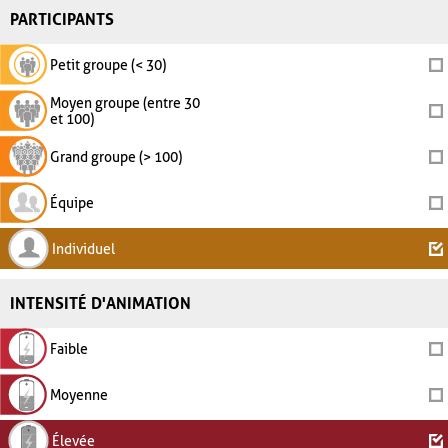
PARTICIPANTS
Petit groupe (< 30)
Moyen groupe (entre 30
et 100)
Grand groupe (> 100)
Équipe
Individuel
INTENSITÉ D'ANIMATION
Faible
Moyenne
Élevée