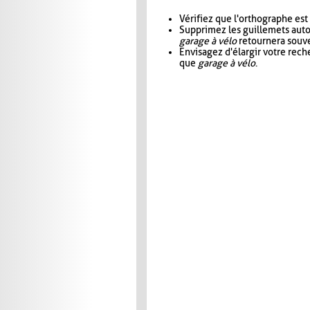
Vérifiez que l'orthographe est
Supprimez les guillemets aut
garage à vélo
retournera souve
Envisagez d'élargir votre rec
que
garage à vélo
.