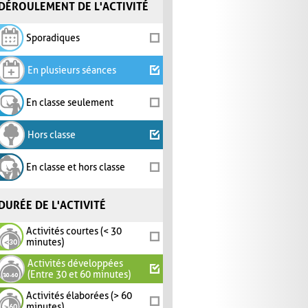
DÉROULEMENT DE L'ACTIVITÉ
Sporadiques
En plusieurs séances
En classe seulement
Hors classe
En classe et hors classe
DURÉE DE L'ACTIVITÉ
Activités courtes (< 30
minutes)
Activités développées
(Entre 30 et 60 minutes)
Activités élaborées (> 60
minutes)