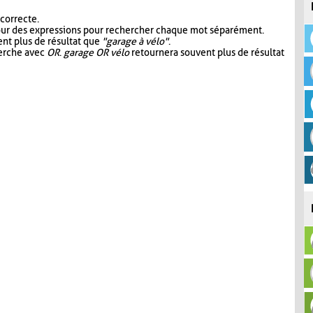
 correcte.
our des expressions pour rechercher chaque mot séparément.
nt plus de résultat que
"garage à vélo"
.
herche avec
OR
.
garage OR vélo
retournera souvent plus de résultat