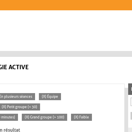
IE ACTIVE
 En plusieurs séances
(X) Équipe
(X) Petit groupe (< 30)
0 minutes)
(X) Grand groupe (> 100)
(X) Faible
n résultat