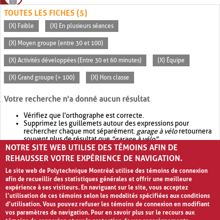
TOUTES LES FICHES (5)
(X) Faible
(X) En plusieurs séances
(X) Moyen groupe (entre 30 et 100)
(X) Activités développées (Entre 30 et 60 minutes)
(X) Équipe
(X) Grand groupe (> 100)
(X) Hors classe
Votre recherche n'a donné aucun résultat
Vérifiez que l'orthographe est correcte.
Supprimez les guillemets autour des expressions pour
rechercher chaque mot séparément.
garage à vélo
retournera
souvent plus de résultat que
"garage à vélo"
.
NOTRE SITE WEB UTILISE DES TÉMOINS AFIN DE
Envisagez d'élargir votre recherche avec
OR
.
garage OR vélo
retournera souvent plus de résultat que
garage à vélo
.
REHAUSSER VOTRE EXPÉRIENCE DE NAVIGATION.
Le site web de Polytechnique Montréal utilise des témoins de connexion
afin de recueillir des statistiques générales et offrir une meilleure
expérience à ses visiteurs. En naviguant sur le site, vous acceptez
l’utilisation de ces témoins selon les modalités spécifiées aux conditions
d’utilisation. Vous pouvez refuser les témoins de connexion en modifiant
vos paramètres de navigation. Pour en savoir plus sur le recours aux