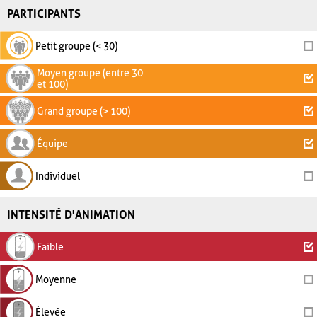
PARTICIPANTS
Petit groupe (< 30)
Moyen groupe (entre 30
et 100)
Grand groupe (> 100)
Équipe
Individuel
INTENSITÉ D'ANIMATION
Faible
Moyenne
Élevée