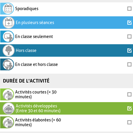
Sporadiques
En plusieurs séances
En classe seulement
Hors classe
En classe et hors classe
DURÉE DE L'ACTIVITÉ
Activités courtes (< 30
minutes)
Activités développées
(Entre 30 et 60 minutes)
Activités élaborées (> 60
minutes)