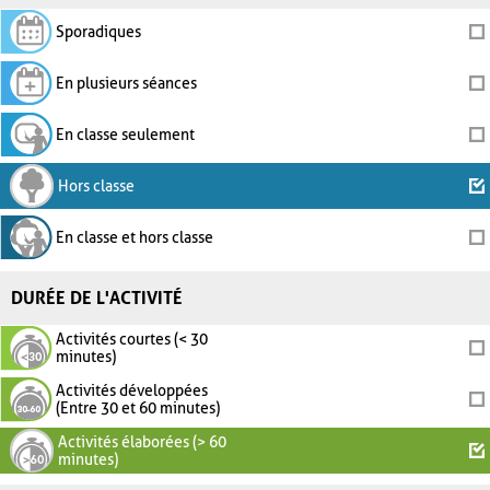
Sporadiques
En plusieurs séances
En classe seulement
Hors classe
En classe et hors classe
DURÉE DE L'ACTIVITÉ
Activités courtes (< 30
minutes)
Activités développées
(Entre 30 et 60 minutes)
Activités élaborées (> 60
minutes)