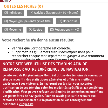
TOUTES LES FICHES (0)
(X) Individuel
(X) Activités élaborées (> 60 minutes)
(X) Moyen groupe (entre 30 et 100)
(X) Hors classe
(X) Moyenne
(X) Équipe
(X) Petit groupe (< 30)
Votre recherche n'a donné aucun résultat
Vérifiez que l'orthographe est correcte.
Supprimez les guillemets autour des expressions pour
rechercher chaque mot séparément.
garage à vélo
retournera
souvent plus de résultat que
"garage à vélo"
.
NOTRE SITE WEB UTILISE DES TÉMOINS AFIN DE
Envisagez d'élargir votre recherche avec
OR
.
garage OR vélo
retournera souvent plus de résultat que
garage à vélo
.
REHAUSSER VOTRE EXPÉRIENCE DE NAVIGATION.
Le site web de Polytechnique Montréal utilise des témoins de connexion
afin de recueillir des statistiques générales et offrir une meilleure
expérience à ses visiteurs. En naviguant sur le site, vous acceptez
l’utilisation de ces témoins selon les modalités spécifiées aux conditions
d’utilisation. Vous pouvez refuser les témoins de connexion en modifiant
vos paramètres de navigation. Pour en savoir plus sur le recours aux
témoins de connexion et sur la protection de vos renseignements
personnels,
cliquez ici
.
Avis de confidentialité et conditions d’utilisation