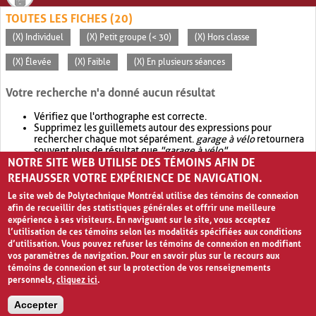
TOUTES LES FICHES (20)
(X) Individuel
(X) Petit groupe (< 30)
(X) Hors classe
(X) Élevée
(X) Faible
(X) En plusieurs séances
Votre recherche n'a donné aucun résultat
Vérifiez que l'orthographe est correcte.
Supprimez les guillemets autour des expressions pour
rechercher chaque mot séparément.
garage à vélo
retournera
souvent plus de résultat que
"garage à vélo"
.
NOTRE SITE WEB UTILISE DES TÉMOINS AFIN DE
Envisagez d'élargir votre recherche avec
OR
.
garage OR vélo
retournera souvent plus de résultat que
garage à vélo
.
REHAUSSER VOTRE EXPÉRIENCE DE NAVIGATION.
Le site web de Polytechnique Montréal utilise des témoins de connexion
afin de recueillir des statistiques générales et offrir une meilleure
expérience à ses visiteurs. En naviguant sur le site, vous acceptez
l’utilisation de ces témoins selon les modalités spécifiées aux conditions
d’utilisation. Vous pouvez refuser les témoins de connexion en modifiant
vos paramètres de navigation. Pour en savoir plus sur le recours aux
témoins de connexion et sur la protection de vos renseignements
personnels,
cliquez ici
.
Avis de confidentialité et conditions d’utilisation
Accepter