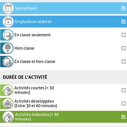
Sporadiques
En plusieurs séances
En classe seulement
Hors classe
En classe et hors classe
DURÉE DE L'ACTIVITÉ
Activités courtes (< 30
minutes)
Activités développées
(Entre 30 et 60 minutes)
Activités élaborées (> 60
minutes)