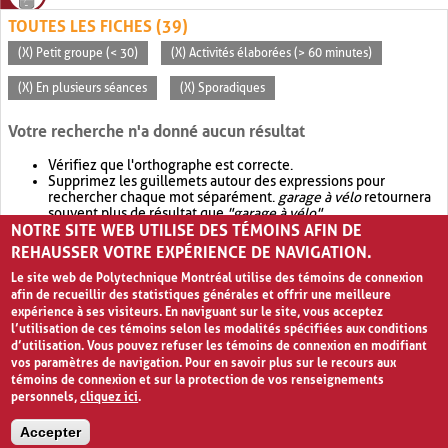
TOUTES LES FICHES (39)
(X) Petit groupe (< 30)
(X) Activités élaborées (> 60 minutes)
(X) En plusieurs séances
(X) Sporadiques
Votre recherche n'a donné aucun résultat
Vérifiez que l'orthographe est correcte.
Supprimez les guillemets autour des expressions pour
rechercher chaque mot séparément.
garage à vélo
retournera
souvent plus de résultat que
"garage à vélo"
.
NOTRE SITE WEB UTILISE DES TÉMOINS AFIN DE
Envisagez d'élargir votre recherche avec
OR
.
garage OR vélo
retournera souvent plus de résultat que
garage à vélo
.
REHAUSSER VOTRE EXPÉRIENCE DE NAVIGATION.
Le site web de Polytechnique Montréal utilise des témoins de connexion
afin de recueillir des statistiques générales et offrir une meilleure
expérience à ses visiteurs. En naviguant sur le site, vous acceptez
l’utilisation de ces témoins selon les modalités spécifiées aux conditions
d’utilisation. Vous pouvez refuser les témoins de connexion en modifiant
vos paramètres de navigation. Pour en savoir plus sur le recours aux
témoins de connexion et sur la protection de vos renseignements
personnels,
cliquez ici
.
Avis de confidentialité et conditions d’utilisation
Accepter