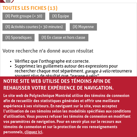
TOUTES LES FICHES (13)
(X) Petit groupe (< 30)
(X) Équipe
(X) Activités courtes (< 30 minutes)
(X) Moyenne
(X) Sporadiques
(X) En classe et hors classe
Votre recherche n'a donné aucun résultat
Vérifiez que l'orthographe est correcte.
Supprimez les guillemets autour des expressions pour
rechercher chaque mot séparément.
garage à vélo
retournera
souvent plus de résultat que
"garage à vélo"
.
NOTRE SITE WEB UTILISE DES TÉMOINS AFIN DE
Envisagez d'élargir votre recherche avec
OR
.
garage OR vélo
retournera souvent plus de résultat que
garage à vélo
.
REHAUSSER VOTRE EXPÉRIENCE DE NAVIGATION.
Le site web de Polytechnique Montréal utilise des témoins de connexion
afin de recueillir des statistiques générales et offrir une meilleure
expérience à ses visiteurs. En naviguant sur le site, vous acceptez
l’utilisation de ces témoins selon les modalités spécifiées aux conditions
d’utilisation. Vous pouvez refuser les témoins de connexion en modifiant
vos paramètres de navigation. Pour en savoir plus sur le recours aux
témoins de connexion et sur la protection de vos renseignements
personnels,
cliquez ici
.
Avis de confidentialité et conditions d’utilisation