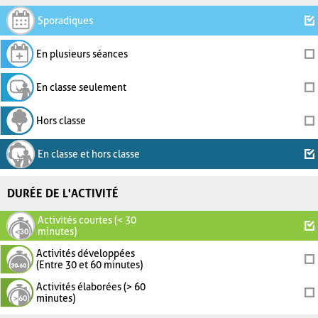
Sporadiques
En plusieurs séances
En classe seulement
Hors classe
En classe et hors classe
DURÉE DE L'ACTIVITÉ
Activités courtes (< 30
minutes)
Activités développées
(Entre 30 et 60 minutes)
Activités élaborées (> 60
minutes)