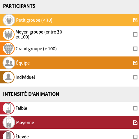
PARTICIPANTS
Petit groupe (< 30)
Moyen groupe (entre 30
et 100)
Grand groupe (> 100)
Équipe
Individuel
INTENSITÉ D'ANIMATION
Faible
Moyenne
Élevée