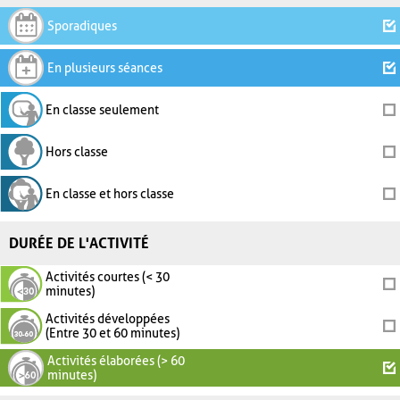
Sporadiques
En plusieurs séances
En classe seulement
Hors classe
En classe et hors classe
DURÉE DE L'ACTIVITÉ
Activités courtes (< 30
minutes)
Activités développées
(Entre 30 et 60 minutes)
Activités élaborées (> 60
minutes)