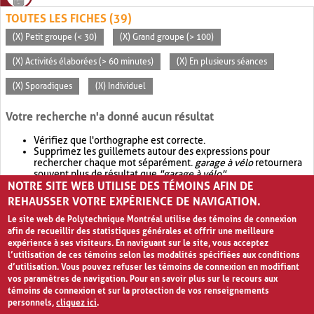
TOUTES LES FICHES (39)
(X) Petit groupe (< 30)
(X) Grand groupe (> 100)
(X) Activités élaborées (> 60 minutes)
(X) En plusieurs séances
(X) Sporadiques
(X) Individuel
Votre recherche n'a donné aucun résultat
Vérifiez que l'orthographe est correcte.
Supprimez les guillemets autour des expressions pour
rechercher chaque mot séparément.
garage à vélo
retournera
souvent plus de résultat que
"garage à vélo"
.
NOTRE SITE WEB UTILISE DES TÉMOINS AFIN DE
Envisagez d'élargir votre recherche avec
OR
.
garage OR vélo
retournera souvent plus de résultat que
garage à vélo
.
REHAUSSER VOTRE EXPÉRIENCE DE NAVIGATION.
Le site web de Polytechnique Montréal utilise des témoins de connexion
afin de recueillir des statistiques générales et offrir une meilleure
expérience à ses visiteurs. En naviguant sur le site, vous acceptez
l’utilisation de ces témoins selon les modalités spécifiées aux conditions
d’utilisation. Vous pouvez refuser les témoins de connexion en modifiant
vos paramètres de navigation. Pour en savoir plus sur le recours aux
témoins de connexion et sur la protection de vos renseignements
personnels,
cliquez ici
.
Avis de confidentialité et conditions d’utilisation