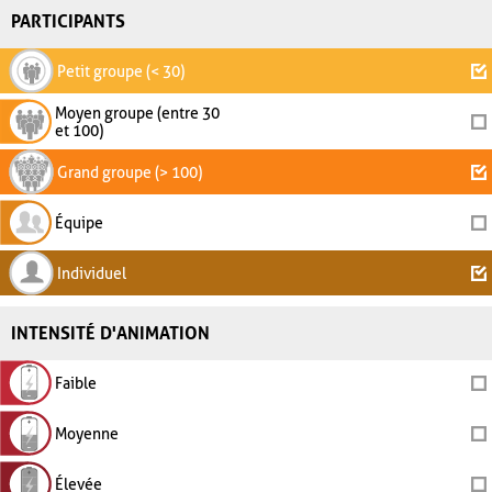
PARTICIPANTS
Petit groupe (< 30)
Moyen groupe (entre 30
et 100)
Grand groupe (> 100)
Équipe
Individuel
INTENSITÉ D'ANIMATION
Faible
Moyenne
Élevée