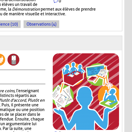
0
 élèves un travail de
mme, la
Démonstration
permet aux élèves de prendre
de manière visuelle et interactive.
ience (10)
Observations (4)
re coins
, l'enseignant
istincts répartis aux
Plutôt d'accord, Plutôt en
. Puis, il présente une
ématique ou une position
s de se placer dans le
éfendue. Ensuite, chaque
d'un argumentaire lui
 Par la suite, une