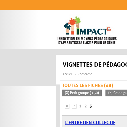
Aller au contenu principal
VIGNETTES DE PÉDAGOG
Accueil
Recherche
TOUTES LES FICHES (48)
(X) Petit groupe (< 30)
(X) Grand g
PAGES
«
‹
1
2
3
L'ENTRETIEN COLLECTIF