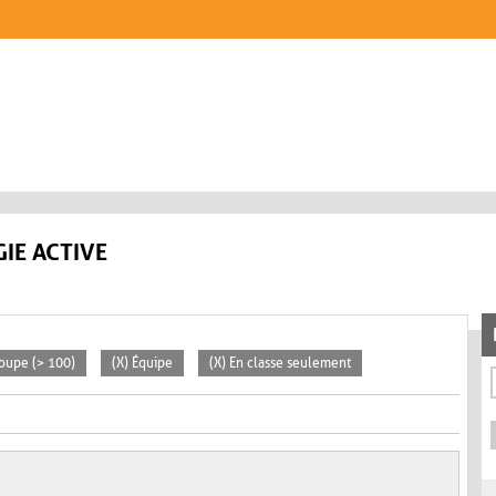
IE ACTIVE
roupe (> 100)
(X) Équipe
(X) En classe seulement