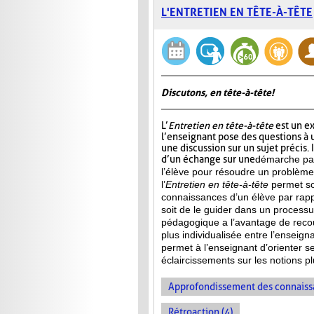
L'ENTRETIEN EN TÊTE-À-TÊTE
Discutons, en tête-à-tête!
L’
Entretien en tête-à-tête
est un e
l’enseignant pose des questions à u
une discussion sur un sujet précis. 
d’un échange sur une
démarche par
l’élève pour résoudre un problème 
l’
Entretien en tête-à-tête
permet soi
connaissances d’un élève par rapp
soit de le guider dans un processu
pédagogique a l’avantage de recou
plus individualisée entre l’enseign
permet à l’enseignant d’orienter se
éclaircissements sur les notions 
Approfondissement des connaiss
Rétroaction (4)