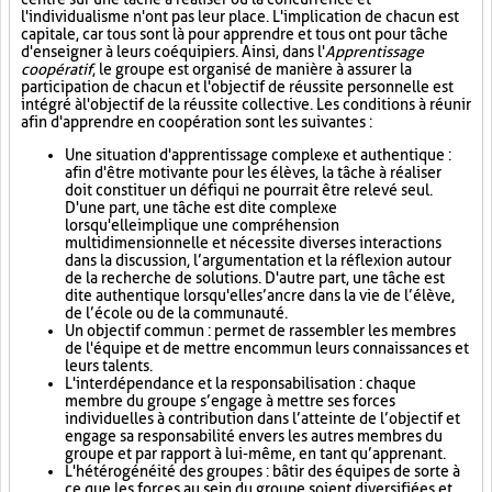
l'individualisme n'ont pas leur place. L'implication de chacun est
capitale, car tous sont là pour apprendre et tous ont pour tâche
d'enseigner à leurs coéquipiers. Ainsi, dans l'
Apprentissage
coopératif
, le groupe est organisé de manière à assurer la
participation de chacun et l'objectif de réussite personnelle est
intégré à l'objectif de la réussite collective. Les conditions à réunir
afin d'apprendre en coopération sont les suivantes :
Une situation d'apprentissage complexe et authentique :
afin d'être motivante pour les élèves, la tâche à réaliser
doit constituer un défi qui ne pourrait être relevé seul.
D'une part, une tâche est dite complexe
lorsqu'elle implique une compréhension
multidimensionnelle et nécessite diverses interactions
dans la discussion, l’argumentation et la réflexion autour
de la recherche de solutions. D'autre part, une tâche est
dite authentique lorsqu'elle s’ancre dans la vie de l’élève,
de l’école ou de la communauté.
Un objectif commun : permet de rassembler les membres
de l'équipe et de mettre en commun leurs connaissances et
leurs talents.
L'interdépendance et la responsabilisation : chaque
membre du groupe s’engage à mettre ses forces
individuelles à contribution dans l’atteinte de l’objectif et
engage sa responsabilité envers les autres membres du
groupe et par rapport à lui-même, en tant qu’apprenant.
L'hétérogénéité des groupes : bâtir des équipes de sorte à
ce que les forces au sein du groupe soient diversifiées et