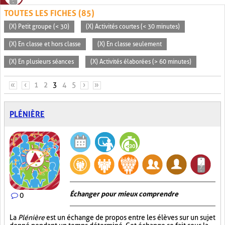
TOUTES LES FICHES (85)
(X) Petit groupe (< 30)
(X) Activités courtes (< 30 minutes)
(X) En classe et hors classe
(X) En classe seulement
(X) En plusieurs séances
(X) Activités élaborées (> 60 minutes)
PAGES
«
‹
1
2
3
4
5
›
»
PLÉNIÈRE
Échanger pour mieux comprendre
0
La
Plénière
est un échange de propos entre les élèves sur un sujet