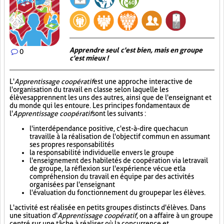
Apprendre seul c'est bien, mais en groupe
0
c'est mieux !
L'
Apprentissage coopératif
est une approche interactive de
l'organisation du travail en classe selon laquelle les
élèves apprennent les uns des autres, ainsi que de l'enseignant et
du monde qui les entoure. Les principes fondamentaux de
l'
Apprentissage coopératif
sont les suivants :
l'interdépendance positive, c'est-à-dire que chacun
travaille à la réalisation de l'objectif commun en assumant
ses propres responsabilités
la responsabilité individuelle envers le groupe
l'enseignement des habiletés de coopération via le travail
de groupe, la réflexion sur l'expérience vécue et la
compréhension du travail en équipe par des activités
organisées par l'enseignant
l'évaluation du fonctionnement du groupe par les élèves.
L'activité est réalisée en petits groupes distincts d'élèves. Dans
une situation d'
Apprentissage coopératif
, on a affaire à un groupe
centré sur une tâche à réaliser où la concurrence et