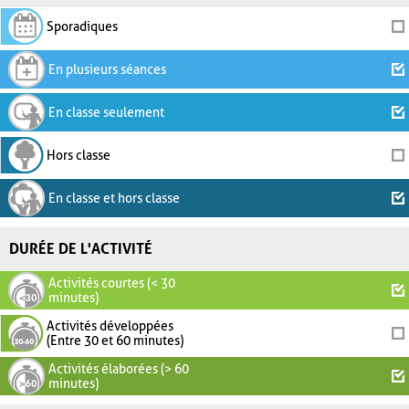
Sporadiques
En plusieurs séances
En classe seulement
Hors classe
En classe et hors classe
DURÉE DE L'ACTIVITÉ
Activités courtes (< 30
minutes)
Activités développées
(Entre 30 et 60 minutes)
Activités élaborées (> 60
minutes)