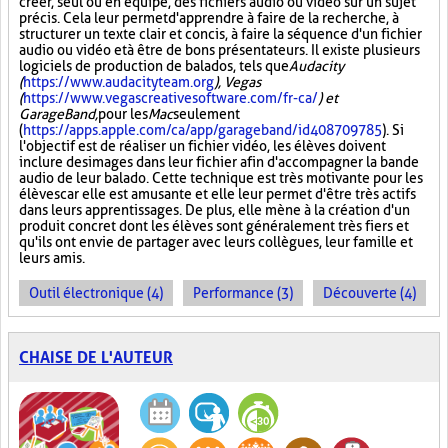
créer, seul ou en équipe, des fichiers audio ou vidéo sur un sujet
précis. Cela leur permet d'apprendre à faire de la recherche, à
structurer un texte clair et concis, à faire la séquence d'un fichier
audio ou vidéo et à être de bons présentateurs. Il existe plusieurs
logiciels de production de balados, tels que
Audacity
(
https://www.audacityteam.org
), Vegas
(
https://www.vegascreativesoftware.com/fr-ca/
) et
GarageBand,
pour les
Mac
seulement
(
https://apps.apple.com/ca/app/garageband/id408709785
). Si
l'objectif est de réaliser un fichier vidéo, les élèves doivent
inclure des images dans leur fichier afin d'accompagner la bande
audio de leur balado. Cette technique est très motivante pour les
élèves car elle est amusante et elle leur permet d'être très actifs
dans leurs apprentissages. De plus, elle mène à la création d'un
produit concret dont les élèves sont généralement très fiers et
qu'ils ont envie de partager avec leurs collègues, leur famille et
leurs amis.
Outil électronique (4)
Performance (3)
Découverte (4)
CHAISE DE L'AUTEUR