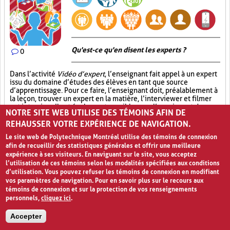
Qu'est-ce qu'en disent les experts ?
0
Dans l’activité
Vidéo d’expert
, l’enseignant fait appel à un expert
issu du domaine d’études des élèves en tant que source
d’apprentissage. Pour ce faire, l’enseignant doit, préalablement à
la leçon, trouver un expert en la matière, l’interviewer et filmer
cet interview. Il est également possible pour l’enseignant de
NOTRE SITE WEB UTILISE DES TÉMOINS AFIN DE
trouver des vidéos déjà disponibles en ligne et de les utiliser dans
REHAUSSER VOTRE EXPÉRIENCE DE NAVIGATION.
sa classe, en respectant, bien entendu, les droits d’auteur. Par la
suite, l’enseignant peut soit faire visionner la
Vidéo d’expert
à ses
Le site web de Polytechnique Montréal utilise des témoins de connexion
élèves directement en classe ou leur demander de la visionner à
afin de recueillir des statistiques générales et offrir une meilleure
la maison. Dans tous les cas, cet exercice peut se faire
expérience à ses visiteurs. En naviguant sur le site, vous acceptez
préalablement à la leçon, telle une activité brise-glace, ou encore
l’utilisation de ces témoins selon les modalités spécifiées aux conditions
après la leçon afin de consolider les apprentissages des élèves.
d’utilisation. Vous pouvez refuser les témoins de connexion en modifiant
Afin que cette formule pédagogique soit efficace quant aux
apprentissages, l’enseignant doit prévoir une séance de
vos paramètres de navigation. Pour en savoir plus sur le recours aux
rétroaction et de suivi afin de synthétiser les apprentissages
témoins de connexion et sur la protection de vos renseignements
réalisés. Cette séance de rétroaction peut être aussi simple
personnels,
cliquez ici
.
qu’une discussion en plénière sur le sujet traité dans la vidéo ou
encore un travail à réaliser en lien avec la vidéo (travail de
Accepter
recherche, questionnaire à remplir, questions d’examen, etc.).