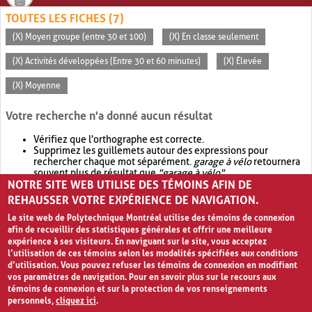
TOUTES LES FICHES (7)
(X) Moyen groupe (entre 30 et 100)
(X) En classe seulement
(X) Activités développées (Entre 30 et 60 minutes)
(X) Élevée
(X) Moyenne
Votre recherche n'a donné aucun résultat
Vérifiez que l'orthographe est correcte.
Supprimez les guillemets autour des expressions pour
rechercher chaque mot séparément.
garage à vélo
retournera
souvent plus de résultat que
"garage à vélo"
.
NOTRE SITE WEB UTILISE DES TÉMOINS AFIN DE
Envisagez d'élargir votre recherche avec
OR
.
garage OR vélo
retournera souvent plus de résultat que
garage à vélo
.
REHAUSSER VOTRE EXPÉRIENCE DE NAVIGATION.
Le site web de Polytechnique Montréal utilise des témoins de connexion
afin de recueillir des statistiques générales et offrir une meilleure
expérience à ses visiteurs. En naviguant sur le site, vous acceptez
l’utilisation de ces témoins selon les modalités spécifiées aux conditions
d’utilisation. Vous pouvez refuser les témoins de connexion en modifiant
vos paramètres de navigation. Pour en savoir plus sur le recours aux
témoins de connexion et sur la protection de vos renseignements
personnels,
cliquez ici
.
Avis de confidentialité et conditions d’utilisation