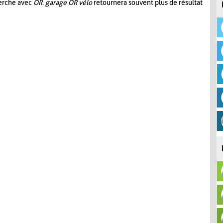
herche avec
OR
.
garage OR vélo
retournera souvent plus de résultat