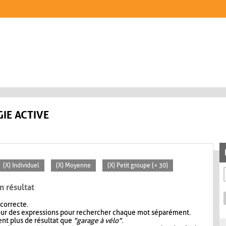
IE ACTIVE
(X) Individuel
(X) Moyenne
(X) Petit groupe (< 30)
n résultat
 correcte.
our des expressions pour rechercher chaque mot séparément.
nt plus de résultat que
"garage à vélo"
.