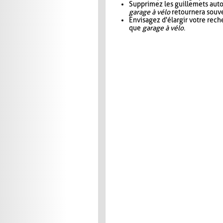
Supprimez les guillemets aut
garage à vélo
retournera souve
Envisagez d'élargir votre rec
que
garage à vélo
.