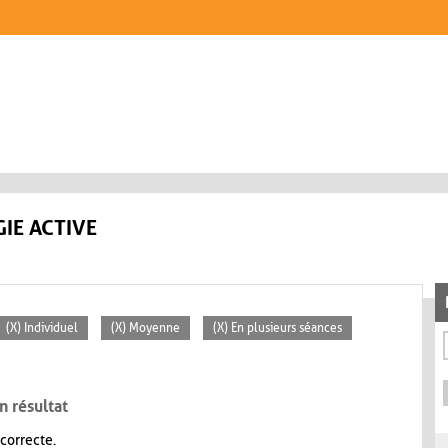
IE ACTIVE
(X) Individuel
(X) Moyenne
(X) En plusieurs séances
n résultat
 correcte.