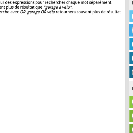
our des expressions pour rechercher chaque mot séparément.
nt plus de résultat que
"garage à vélo"
.
herche avec
OR
.
garage OR vélo
retournera souvent plus de résultat