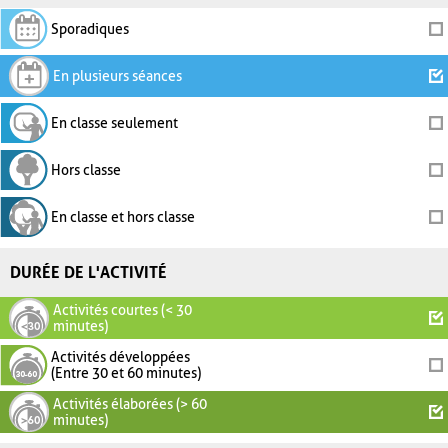
Sporadiques
En plusieurs séances
En classe seulement
Hors classe
En classe et hors classe
DURÉE DE L'ACTIVITÉ
Activités courtes (< 30
minutes)
Activités développées
(Entre 30 et 60 minutes)
Activités élaborées (> 60
minutes)