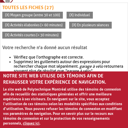
TOUTES LES FICHES (27)
(X) Moyen groupe (entre 30 et 100)
(X) Individuel
(X) Activités élaborées (> 60 minutes)
(X) En plusieurs séances
(X) Activités courtes (< 30 minutes)
Votre recherche n'a donné aucun résultat
Vérifiez que l'orthographe est correcte.
Supprimez les guillemets autour des expressions pour
rechercher chaque mot séparément.
garage à vélo
retournera
souvent plus de résultat que
"garage à vélo"
.
NOTRE SITE WEB UTILISE DES TÉMOINS AFIN DE
Envisagez d'élargir votre recherche avec
OR
.
garage OR vélo
retournera souvent plus de résultat que
garage à vélo
.
REHAUSSER VOTRE EXPÉRIENCE DE NAVIGATION.
Le site web de Polytechnique Montréal utilise des témoins de connexion
afin de recueillir des statistiques générales et offrir une meilleure
expérience à ses visiteurs. En naviguant sur le site, vous acceptez
l’utilisation de ces témoins selon les modalités spécifiées aux conditions
d’utilisation. Vous pouvez refuser les témoins de connexion en modifiant
vos paramètres de navigation. Pour en savoir plus sur le recours aux
témoins de connexion et sur la protection de vos renseignements
personnels,
cliquez ici
.
Avis de confidentialité et conditions d’utilisation