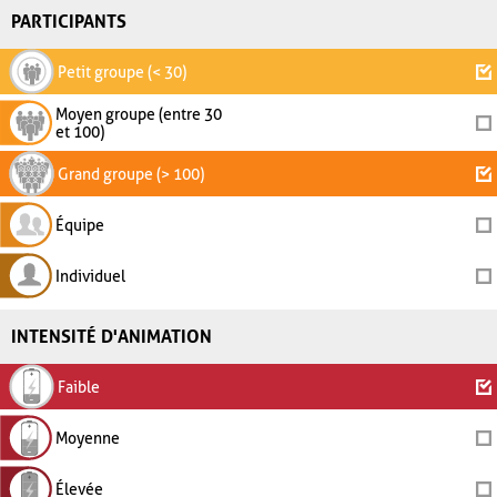
PARTICIPANTS
Petit groupe (< 30)
Moyen groupe (entre 30
et 100)
Grand groupe (> 100)
Équipe
Individuel
INTENSITÉ D'ANIMATION
Faible
Moyenne
Élevée