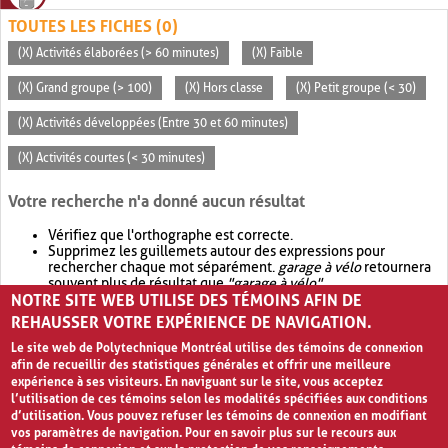
TOUTES LES FICHES (0)
(X) Activités élaborées (> 60 minutes)
(X) Faible
(X) Grand groupe (> 100)
(X) Hors classe
(X) Petit groupe (< 30)
(X) Activités développées (Entre 30 et 60 minutes)
(X) Activités courtes (< 30 minutes)
Votre recherche n'a donné aucun résultat
Vérifiez que l'orthographe est correcte.
Supprimez les guillemets autour des expressions pour
rechercher chaque mot séparément.
garage à vélo
retournera
souvent plus de résultat que
"garage à vélo"
.
NOTRE SITE WEB UTILISE DES TÉMOINS AFIN DE
Envisagez d'élargir votre recherche avec
OR
.
garage OR vélo
retournera souvent plus de résultat que
garage à vélo
.
REHAUSSER VOTRE EXPÉRIENCE DE NAVIGATION.
Le site web de Polytechnique Montréal utilise des témoins de connexion
afin de recueillir des statistiques générales et offrir une meilleure
expérience à ses visiteurs. En naviguant sur le site, vous acceptez
l’utilisation de ces témoins selon les modalités spécifiées aux conditions
d’utilisation. Vous pouvez refuser les témoins de connexion en modifiant
vos paramètres de navigation. Pour en savoir plus sur le recours aux