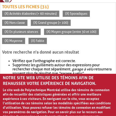
TOUTES LES FICHES (31)
(X) Activités élaborées (> 60 minutes)
(X) Sporadiques
(X) Hors classe
(X) Grand groupe (> 100)
(X) En plusieurs séances
(X) Moyen groupe (entre 30 et 100)
(X) Moyenne
(X) Faible
Votre recherche n'a donné aucun résultat
Vérifiez que l'orthographe est correcte.
Supprimez les guillemets autour des expressions pour
rechercher chaque mot séparément.
garage à vélo
retournera
souvent plus de résultat que
"garage à vélo"
.
NOTRE SITE WEB UTILISE DES TÉMOINS AFIN DE
Envisagez d'élargir votre recherche avec
OR
.
garage OR vélo
retournera souvent plus de résultat que
garage à vélo
.
REHAUSSER VOTRE EXPÉRIENCE DE NAVIGATION.
Le site web de Polytechnique Montréal utilise des témoins de connexion
afin de recueillir des statistiques générales et offrir une meilleure
expérience à ses visiteurs. En naviguant sur le site, vous acceptez
l’utilisation de ces témoins selon les modalités spécifiées aux conditions
d’utilisation. Vous pouvez refuser les témoins de connexion en modifiant
vos paramètres de navigation. Pour en savoir plus sur le recours aux