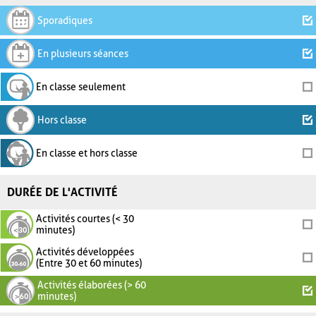
Sporadiques
En plusieurs séances
En classe seulement
Hors classe
En classe et hors classe
DURÉE DE L'ACTIVITÉ
Activités courtes (< 30
minutes)
Activités développées
(Entre 30 et 60 minutes)
Activités élaborées (> 60
minutes)