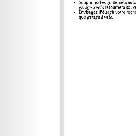
Supprimez les guillemets aut
garage à vélo
retournera souve
Envisagez d'élargir votre rec
que
garage à vélo
.