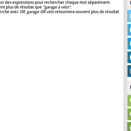
our des expressions pour rechercher chaque mot séparément.
nt plus de résultat que
"garage à vélo"
.
herche avec
OR
.
garage OR vélo
retournera souvent plus de résultat