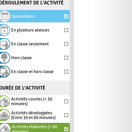
DÉROULEMENT DE L'ACTIVITÉ
Sporadiques
En plusieurs séances
En classe seulement
Hors classe
En classe et hors classe
DURÉE DE L'ACTIVITÉ
Activités courtes (< 30
minutes)
Activités développées
(Entre 30 et 60 minutes)
Activités élaborées (> 60
minutes)