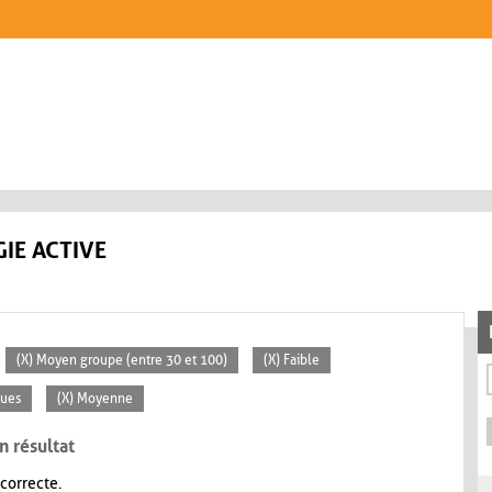
IE ACTIVE
(X) Moyen groupe (entre 30 et 100)
(X) Faible
ques
(X) Moyenne
n résultat
 correcte.