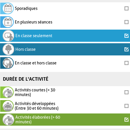
Sporadiques
En plusieurs séances
En classe seulement
Hors classe
En classe et hors classe
DURÉE DE L'ACTIVITÉ
Activités courtes (< 30
minutes)
Activités développées
(Entre 30 et 60 minutes)
Activités élaborées (> 60
minutes)