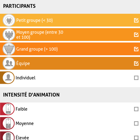
PARTICIPANTS
Petit groupe (< 30)
Moyen groupe (entre 30
et 100)
Grand groupe (> 100)
Équipe
Individuel
INTENSITÉ D'ANIMATION
Faible
Moyenne
Élevée