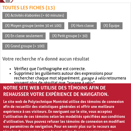
TOUTES LES FICHES (13)
(X) Activités élaborées (> 60 minutes)
(X) Moyen groupe (entre 30 et 100)
(X) Hors classe
(X) Équipe
(X) En classe seulement
(X) Petit groupe (< 30)
(X) Grand groupe (> 100)
Votre recherche n'a donné aucun résultat
Vérifiez que l'orthographe est correcte.
Supprimez les guillemets autour des expressions pour
rechercher chaque mot séparément.
garage à vélo
retournera
souvent plus de résultat que
"garage à vélo"
.
NOTRE SITE WEB UTILISE DES TÉMOINS AFIN DE
Envisagez d'élargir votre recherche avec
OR
.
garage OR vélo
retournera souvent plus de résultat que
garage à vélo
.
REHAUSSER VOTRE EXPÉRIENCE DE NAVIGATION.
Le site web de Polytechnique Montréal utilise des témoins de connexion
afin de recueillir des statistiques générales et offrir une meilleure
expérience à ses visiteurs. En naviguant sur le site, vous acceptez
l’utilisation de ces témoins selon les modalités spécifiées aux conditions
d’utilisation. Vous pouvez refuser les témoins de connexion en modifiant
vos paramètres de navigation. Pour en savoir plus sur le recours aux