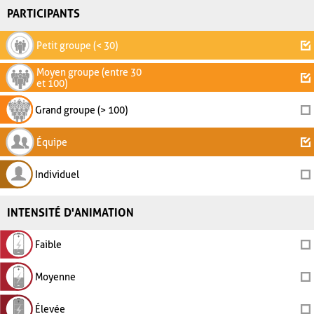
PARTICIPANTS
Petit groupe (< 30)
Moyen groupe (entre 30
et 100)
Grand groupe (> 100)
Équipe
Individuel
INTENSITÉ D'ANIMATION
Faible
Moyenne
Élevée