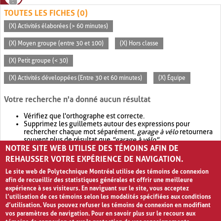
TOUTES LES FICHES (0)
(X) Activités élaborées (> 60 minutes)
(X) Moyen groupe (entre 30 et 100)
(X) Hors classe
(X) Petit groupe (< 30)
(X) Activités développées (Entre 30 et 60 minutes)
(X) Équipe
Votre recherche n'a donné aucun résultat
Vérifiez que l'orthographe est correcte.
Supprimez les guillemets autour des expressions pour
rechercher chaque mot séparément.
garage à vélo
retournera
souvent plus de résultat que
"garage à vélo"
.
NOTRE SITE WEB UTILISE DES TÉMOINS AFIN DE
Envisagez d'élargir votre recherche avec
OR
.
garage OR vélo
retournera souvent plus de résultat que
garage à vélo
.
REHAUSSER VOTRE EXPÉRIENCE DE NAVIGATION.
Le site web de Polytechnique Montréal utilise des témoins de connexion
afin de recueillir des statistiques générales et offrir une meilleure
expérience à ses visiteurs. En naviguant sur le site, vous acceptez
l’utilisation de ces témoins selon les modalités spécifiées aux conditions
d’utilisation. Vous pouvez refuser les témoins de connexion en modifiant
vos paramètres de navigation. Pour en savoir plus sur le recours aux