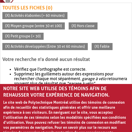
TOUTES LES FICHES (0)
(X) Activités élaborées (> 60 minutes)
(X) Moyen groupe (entre 30 et 100)
(X) Hors classe
(X) Petit groupe (< 30)
(X) Activités développées (Entre 30 et 60 minutes)
(X) Faible
Votre recherche n'a donné aucun résultat
Vérifiez que l'orthographe est correcte.
Supprimez les guillemets autour des expressions pour
rechercher chaque mot séparément.
garage à vélo
retournera
souvent plus de résultat que
"garage à vélo"
.
NOTRE SITE WEB UTILISE DES TÉMOINS AFIN DE
Envisagez d'élargir votre recherche avec
OR
.
garage OR vélo
retournera souvent plus de résultat que
garage à vélo
.
REHAUSSER VOTRE EXPÉRIENCE DE NAVIGATION.
Le site web de Polytechnique Montréal utilise des témoins de connexion
afin de recueillir des statistiques générales et offrir une meilleure
expérience à ses visiteurs. En naviguant sur le site, vous acceptez
l’utilisation de ces témoins selon les modalités spécifiées aux conditions
d’utilisation. Vous pouvez refuser les témoins de connexion en modifiant
vos paramètres de navigation. Pour en savoir plus sur le recours aux