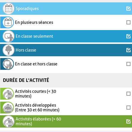
Sporadiques
En plusieurs séances
En classe seulement
Hors classe
En classe et hors classe
DURÉE DE L'ACTIVITÉ
Activités courtes (< 30
minutes)
Activités développées
(Entre 30 et 60 minutes)
Activités élaborées (> 60
minutes)