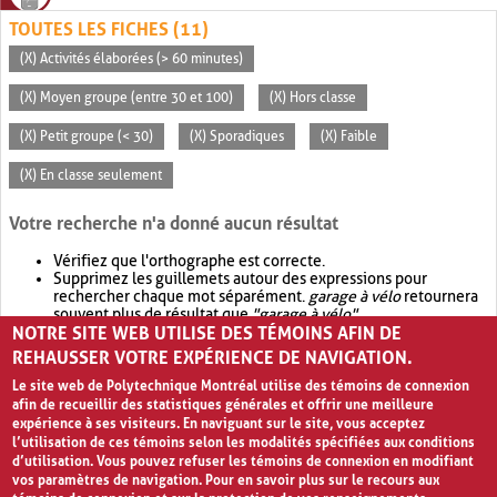
TOUTES LES FICHES (11)
(X) Activités élaborées (> 60 minutes)
(X) Moyen groupe (entre 30 et 100)
(X) Hors classe
(X) Petit groupe (< 30)
(X) Sporadiques
(X) Faible
(X) En classe seulement
Votre recherche n'a donné aucun résultat
Vérifiez que l'orthographe est correcte.
Supprimez les guillemets autour des expressions pour
rechercher chaque mot séparément.
garage à vélo
retournera
souvent plus de résultat que
"garage à vélo"
.
NOTRE SITE WEB UTILISE DES TÉMOINS AFIN DE
Envisagez d'élargir votre recherche avec
OR
.
garage OR vélo
retournera souvent plus de résultat que
garage à vélo
.
REHAUSSER VOTRE EXPÉRIENCE DE NAVIGATION.
Le site web de Polytechnique Montréal utilise des témoins de connexion
afin de recueillir des statistiques générales et offrir une meilleure
expérience à ses visiteurs. En naviguant sur le site, vous acceptez
l’utilisation de ces témoins selon les modalités spécifiées aux conditions
d’utilisation. Vous pouvez refuser les témoins de connexion en modifiant
vos paramètres de navigation. Pour en savoir plus sur le recours aux