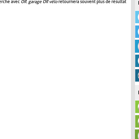
herche avec
OR
.
garage OR vélo
retournera souvent plus de résultat