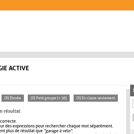
IE ACTIVE
(X) Élevée
(X) Petit groupe (< 30)
(X) En classe seulement
n résultat
 correcte.
our des expressions pour rechercher chaque mot séparément.
nt plus de résultat que
"garage à vélo"
.