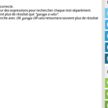
 correcte.
our des expressions pour rechercher chaque mot séparément.
nt plus de résultat que
"garage à vélo"
.
herche avec
OR
.
garage OR vélo
retournera souvent plus de résultat