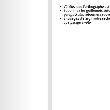
Vérifiez que l'orthographe est
Supprimez les guillemets aut
garage à vélo
retournera souve
Envisagez d'élargir votre rec
que
garage à vélo
.