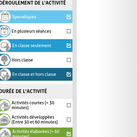
DÉROULEMENT DE L'ACTIVITÉ
Sporadiques
En plusieurs séances
En classe seulement
Hors classe
En classe et hors classe
DURÉE DE L'ACTIVITÉ
Activités courtes (< 30
minutes)
Activités développées
(Entre 30 et 60 minutes)
Activités élaborées (> 60
minutes)