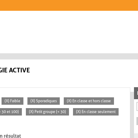
IE ACTIVE
(X) Faible
(X) Sporadiques
(X) En classe et hors classe
 30 et 100)
(X) Petit groupe (< 30)
(X) En classe seulement
n résultat