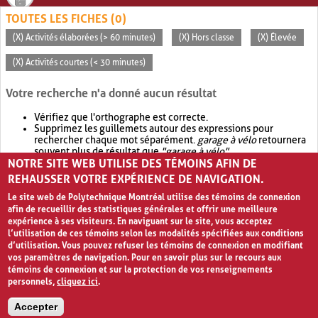
TOUTES LES FICHES (0)
(X) Activités élaborées (> 60 minutes)
(X) Hors classe
(X) Élevée
(X) Activités courtes (< 30 minutes)
Votre recherche n'a donné aucun résultat
Vérifiez que l'orthographe est correcte.
Supprimez les guillemets autour des expressions pour
rechercher chaque mot séparément.
garage à vélo
retournera
souvent plus de résultat que
"garage à vélo"
.
NOTRE SITE WEB UTILISE DES TÉMOINS AFIN DE
Envisagez d'élargir votre recherche avec
OR
.
garage OR vélo
retournera souvent plus de résultat que
garage à vélo
.
REHAUSSER VOTRE EXPÉRIENCE DE NAVIGATION.
Le site web de Polytechnique Montréal utilise des témoins de connexion
afin de recueillir des statistiques générales et offrir une meilleure
expérience à ses visiteurs. En naviguant sur le site, vous acceptez
l’utilisation de ces témoins selon les modalités spécifiées aux conditions
d’utilisation. Vous pouvez refuser les témoins de connexion en modifiant
vos paramètres de navigation. Pour en savoir plus sur le recours aux
témoins de connexion et sur la protection de vos renseignements
personnels,
cliquez ici
.
Avis de confidentialité et conditions d’utilisation
Accepter