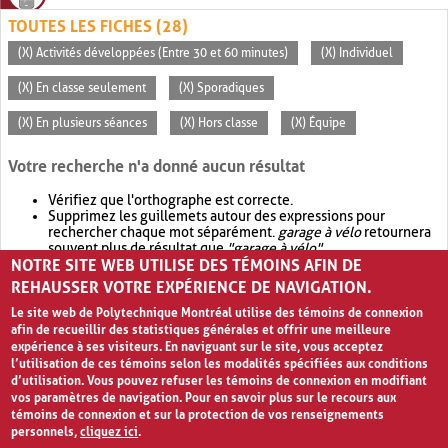
TOUTES LES FICHES (28)
(X) Activités développées (Entre 30 et 60 minutes)
(X) Individuel
(X) En classe seulement
(X) Sporadiques
(X) En plusieurs séances
(X) Hors classe
(X) Équipe
Votre recherche n'a donné aucun résultat
Vérifiez que l'orthographe est correcte.
Supprimez les guillemets autour des expressions pour
rechercher chaque mot séparément.
garage à vélo
retournera
souvent plus de résultat que
"garage à vélo"
.
NOTRE SITE WEB UTILISE DES TÉMOINS AFIN DE
Envisagez d'élargir votre recherche avec
OR
.
garage OR vélo
retournera souvent plus de résultat que
garage à vélo
.
REHAUSSER VOTRE EXPÉRIENCE DE NAVIGATION.
Le site web de Polytechnique Montréal utilise des témoins de connexion
afin de recueillir des statistiques générales et offrir une meilleure
expérience à ses visiteurs. En naviguant sur le site, vous acceptez
l’utilisation de ces témoins selon les modalités spécifiées aux conditions
d’utilisation. Vous pouvez refuser les témoins de connexion en modifiant
vos paramètres de navigation. Pour en savoir plus sur le recours aux
témoins de connexion et sur la protection de vos renseignements
personnels,
cliquez ici
.
Avis de confidentialité et conditions d’utilisation