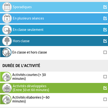
Sporadiques
En plusieurs séances
En classe seulement
Hors classe
En classe et hors classe
DURÉE DE L'ACTIVITÉ
Activités courtes (< 30
minutes)
Activités développées
(Entre 30 et 60 minutes)
Activités élaborées (> 60
minutes)