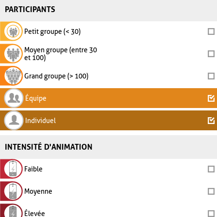
PARTICIPANTS
Petit groupe (< 30)
Moyen groupe (entre 30
et 100)
Grand groupe (> 100)
Équipe
Individuel
INTENSITÉ D'ANIMATION
Faible
Moyenne
Élevée