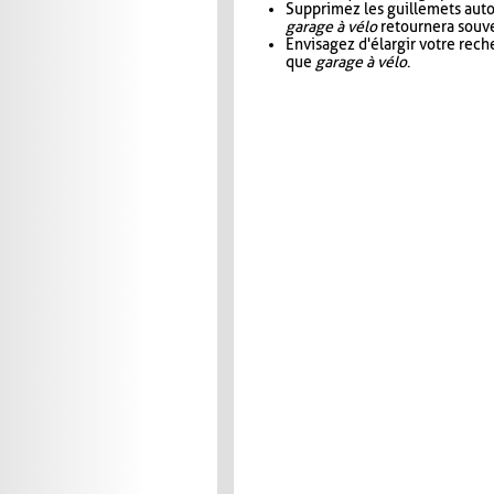
Supprimez les guillemets aut
garage à vélo
retournera souve
Envisagez d'élargir votre rec
que
garage à vélo
.