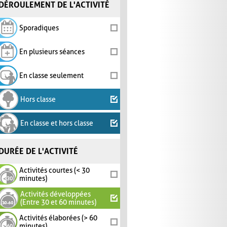
DÉROULEMENT DE L'ACTIVITÉ
Sporadiques
En plusieurs séances
En classe seulement
Hors classe
En classe et hors classe
DURÉE DE L'ACTIVITÉ
Activités courtes (< 30
minutes)
Activités développées
(Entre 30 et 60 minutes)
Activités élaborées (> 60
minutes)