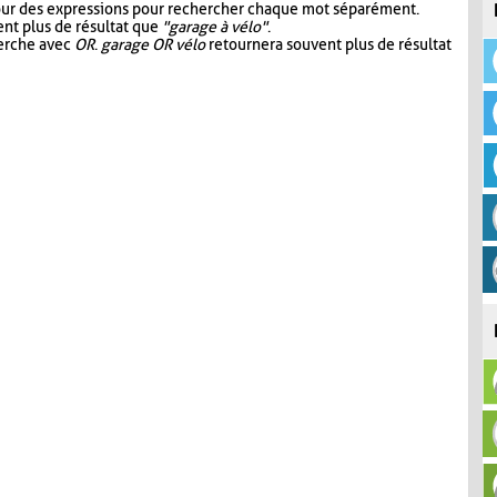
our des expressions pour rechercher chaque mot séparément.
nt plus de résultat que
"garage à vélo"
.
herche avec
OR
.
garage OR vélo
retournera souvent plus de résultat