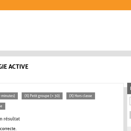
IE ACTIVE
0 minutes)
(X) Petit groupe (< 30)
(X) Hors classe
se
n résultat
 correcte.