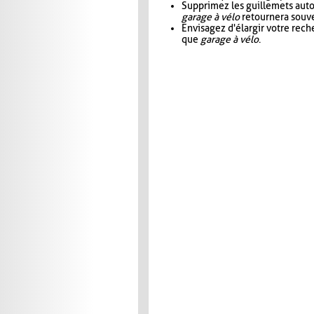
Supprimez les guillemets aut
garage à vélo
retournera souve
Envisagez d'élargir votre rec
que
garage à vélo
.