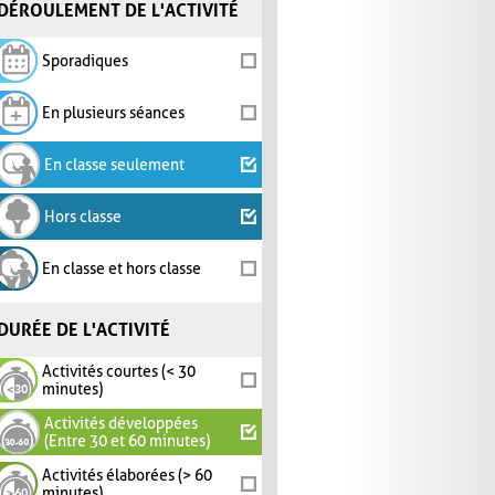
DÉROULEMENT DE L'ACTIVITÉ
Sporadiques
En plusieurs séances
En classe seulement
Hors classe
En classe et hors classe
DURÉE DE L'ACTIVITÉ
Activités courtes (< 30
minutes)
Activités développées
(Entre 30 et 60 minutes)
Activités élaborées (> 60
minutes)