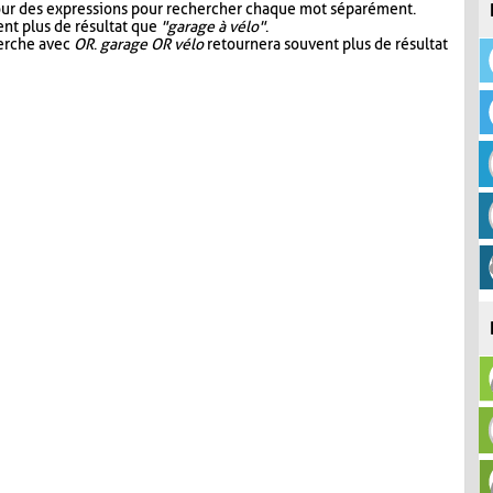
our des expressions pour rechercher chaque mot séparément.
nt plus de résultat que
"garage à vélo"
.
herche avec
OR
.
garage OR vélo
retournera souvent plus de résultat