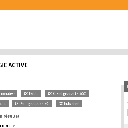
IE ACTIVE
0 minutes)
(X) Faible
(X) Grand groupe (> 100)
ment
(X) Petit groupe (< 30)
(X) Individuel
n résultat
 correcte.