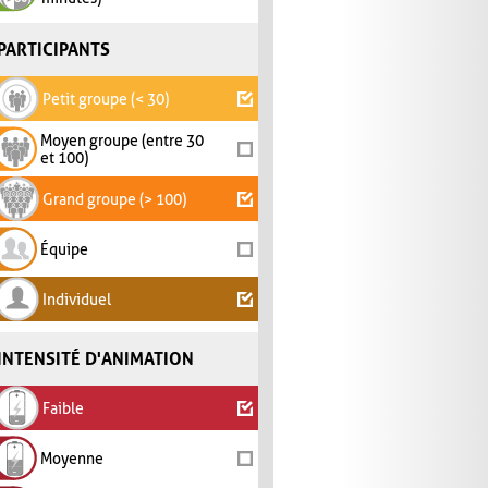
PARTICIPANTS
Petit groupe (< 30)
Moyen groupe (entre 30
et 100)
Grand groupe (> 100)
Équipe
Individuel
INTENSITÉ D'ANIMATION
Faible
Moyenne