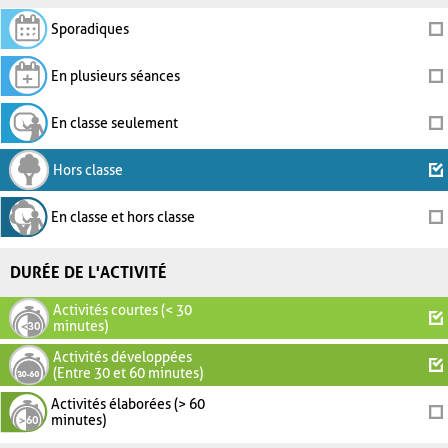
Sporadiques
En plusieurs séances
En classe seulement
Hors classe
En classe et hors classe
DURÉE DE L'ACTIVITÉ
Activités courtes (< 30
minutes)
Activités développées
(Entre 30 et 60 minutes)
Activités élaborées (> 60
minutes)