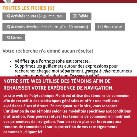
TOUTES LES FICHES (0)
(X) Activités courtes (< 30 minutes)
(X) Faible
(X) Activités développées (Entre 30 et 60 minutes)
(X) Hors classe
(X) Élevée
Votre recherche n'a donné aucun résultat
Vérifiez que l'orthographe est correcte.
Supprimez les guillemets autour des expressions pour
rechercher chaque mot séparément.
garage à vélo
retournera
souvent plus de résultat que
"garage à vélo"
.
NOTRE SITE WEB UTILISE DES TÉMOINS AFIN DE
Envisagez d'élargir votre recherche avec
OR
.
garage OR vélo
retournera souvent plus de résultat que
garage à vélo
.
REHAUSSER VOTRE EXPÉRIENCE DE NAVIGATION.
Le site web de Polytechnique Montréal utilise des témoins de connexion
afin de recueillir des statistiques générales et offrir une meilleure
expérience à ses visiteurs. En naviguant sur le site, vous acceptez
l’utilisation de ces témoins selon les modalités spécifiées aux conditions
d’utilisation. Vous pouvez refuser les témoins de connexion en modifiant
vos paramètres de navigation. Pour en savoir plus sur le recours aux
témoins de connexion et sur la protection de vos renseignements
personnels,
cliquez ici
.
Avis de confidentialité et conditions d’utilisation