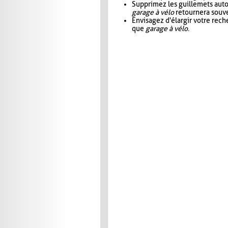
Supprimez les guillemets aut
garage à vélo
retournera souve
Envisagez d'élargir votre rec
que
garage à vélo
.