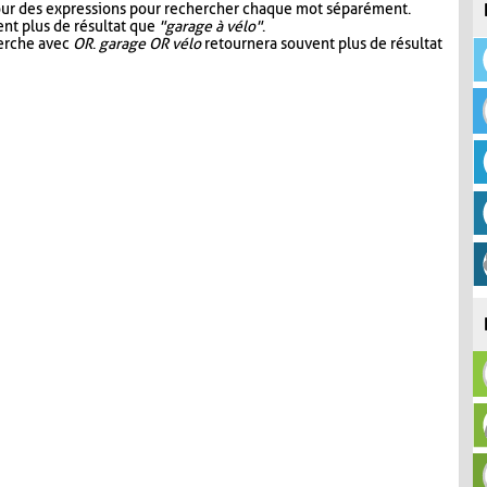
our des expressions pour rechercher chaque mot séparément.
nt plus de résultat que
"garage à vélo"
.
herche avec
OR
.
garage OR vélo
retournera souvent plus de résultat