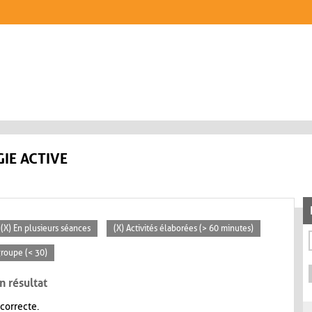
IE ACTIVE
(X) En plusieurs séances
(X) Activités élaborées (> 60 minutes)
 groupe (< 30)
n résultat
 correcte.