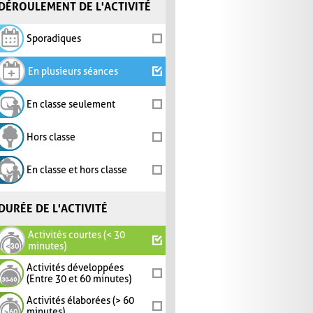
DÉROULEMENT DE L'ACTIVITÉ
Sporadiques
En plusieurs séances
En classe seulement
Hors classe
En classe et hors classe
DURÉE DE L'ACTIVITÉ
Activités courtes (< 30
minutes)
Activités développées
(Entre 30 et 60 minutes)
Activités élaborées (> 60
minutes)