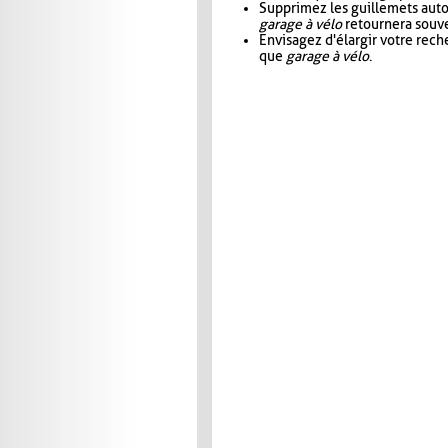
Supprimez les guillemets aut
garage à vélo
retournera souve
Envisagez d'élargir votre rec
que
garage à vélo
.