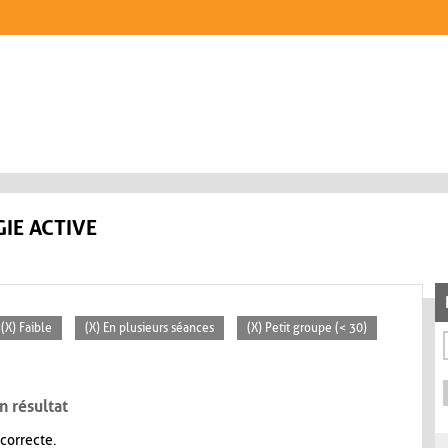
IE ACTIVE
(X) Faible
(X) En plusieurs séances
(X) Petit groupe (< 30)
n résultat
 correcte.