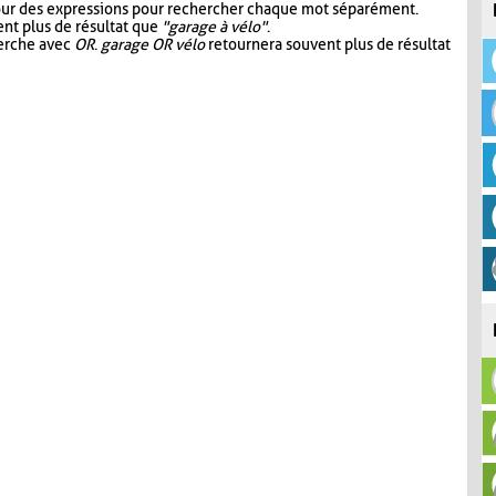
our des expressions pour rechercher chaque mot séparément.
nt plus de résultat que
"garage à vélo"
.
herche avec
OR
.
garage OR vélo
retournera souvent plus de résultat