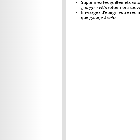
Supprimez les guillemets aut
garage à vélo
retournera souve
Envisagez d'élargir votre rec
que
garage à vélo
.