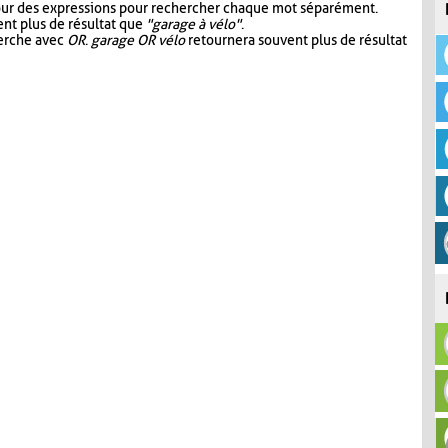
our des expressions pour rechercher chaque mot séparément.
nt plus de résultat que
"garage à vélo"
.
herche avec
OR
.
garage OR vélo
retournera souvent plus de résultat