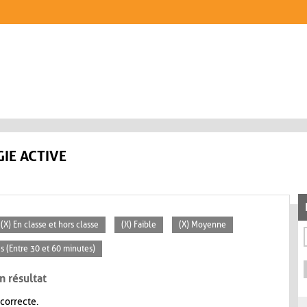
IE ACTIVE
(X) En classe et hors classe
(X) Faible
(X) Moyenne
s (Entre 30 et 60 minutes)
n résultat
 correcte.