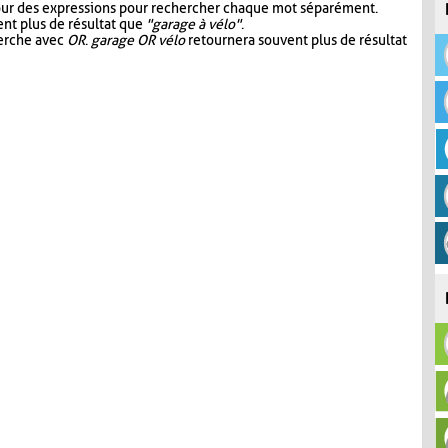
our des expressions pour rechercher chaque mot séparément.
nt plus de résultat que
"garage à vélo"
.
herche avec
OR
.
garage OR vélo
retournera souvent plus de résultat