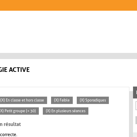
IE ACTIVE
(X) En classe et hors classe
(X) Faible
(X) Sporadiques
(X) Petit groupe (< 30)
(X) En plusieurs séances
n résultat
 correcte.