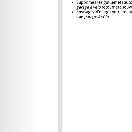
Supprimez les guillemets aut
garage à vélo
retournera souve
Envisagez d'élargir votre rec
que
garage à vélo
.