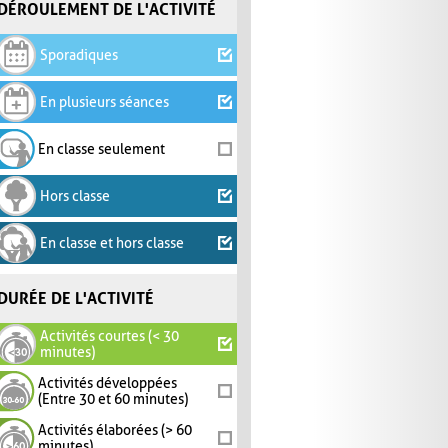
DÉROULEMENT DE L'ACTIVITÉ
Sporadiques
En plusieurs séances
En classe seulement
Hors classe
En classe et hors classe
DURÉE DE L'ACTIVITÉ
Activités courtes (< 30
minutes)
Activités développées
(Entre 30 et 60 minutes)
Activités élaborées (> 60
minutes)