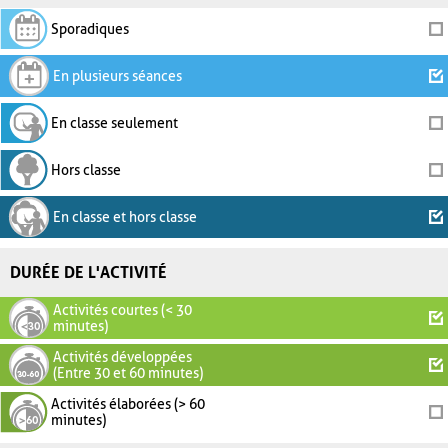
Sporadiques
En plusieurs séances
En classe seulement
Hors classe
En classe et hors classe
DURÉE DE L'ACTIVITÉ
Activités courtes (< 30
minutes)
Activités développées
(Entre 30 et 60 minutes)
Activités élaborées (> 60
minutes)