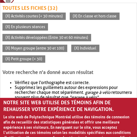
TOUTES LES FICHES (32)
(X) Activités courtes (< 30 minutes)
(X) En classe et hors classe
(X) En plusieurs séances
(X) Activités développées (Entre 30 et 60 minutes)
(X) Moyen groupe (entre 30 et 100)
(X) Individuel
(X) Petit groupe (< 30)
Votre recherche n'a donné aucun résultat
Vérifiez que l'orthographe est correcte.
Supprimez les guillemets autour des expressions pour
rechercher chaque mot séparément.
garage à vélo
retournera
souvent plus de résultat que
"garage à vélo"
.
NOTRE SITE WEB UTILISE DES TÉMOINS AFIN DE
Envisagez d'élargir votre recherche avec
OR
.
garage OR vélo
retournera souvent plus de résultat que
garage à vélo
.
REHAUSSER VOTRE EXPÉRIENCE DE NAVIGATION.
Le site web de Polytechnique Montréal utilise des témoins de connexion
afin de recueillir des statistiques générales et offrir une meilleure
expérience à ses visiteurs. En naviguant sur le site, vous acceptez
l’utilisation de ces témoins selon les modalités spécifiées aux conditions