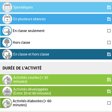
Sporadiques
En plusieurs séances
En classe seulement
Hors classe
En classe et hors classe
DURÉE DE L'ACTIVITÉ
Activités courtes (< 30
minutes)
Activités développées
(Entre 30 et 60 minutes)
Activités élaborées (> 60
minutes)