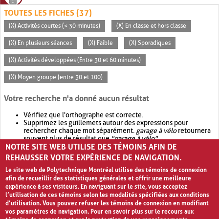
TOUTES LES FICHES (37)
(X) Activités courtes (< 30 minutes)
(X) En classe et hors classe
(X) En plusieurs séances
(X) Faible
(X) Sporadiques
(X) Activités développées (Entre 30 et 60 minutes)
(X) Moyen groupe (entre 30 et 100)
Votre recherche n'a donné aucun résultat
Vérifiez que l'orthographe est correcte.
Supprimez les guillemets autour des expressions pour
rechercher chaque mot séparément.
garage à vélo
retournera
souvent plus de résultat que
"garage à vélo"
.
NOTRE SITE WEB UTILISE DES TÉMOINS AFIN DE
Envisagez d'élargir votre recherche avec
OR
.
garage OR vélo
retournera souvent plus de résultat que
garage à vélo
.
REHAUSSER VOTRE EXPÉRIENCE DE NAVIGATION.
Le site web de Polytechnique Montréal utilise des témoins de connexion
afin de recueillir des statistiques générales et offrir une meilleure
expérience à ses visiteurs. En naviguant sur le site, vous acceptez
l’utilisation de ces témoins selon les modalités spécifiées aux conditions
d’utilisation. Vous pouvez refuser les témoins de connexion en modifiant
vos paramètres de navigation. Pour en savoir plus sur le recours aux