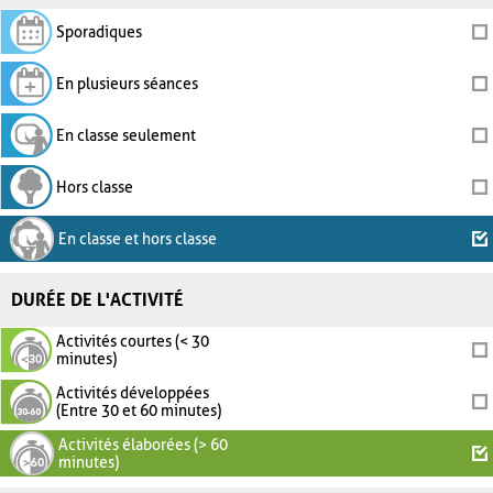
Sporadiques
En plusieurs séances
En classe seulement
Hors classe
En classe et hors classe
DURÉE DE L'ACTIVITÉ
Activités courtes (< 30
minutes)
Activités développées
(Entre 30 et 60 minutes)
Activités élaborées (> 60
minutes)