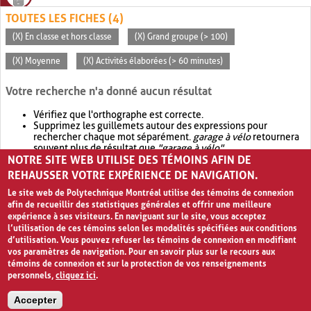
TOUTES LES FICHES (4)
(X) En classe et hors classe
(X) Grand groupe (> 100)
(X) Moyenne
(X) Activités élaborées (> 60 minutes)
Votre recherche n'a donné aucun résultat
Vérifiez que l'orthographe est correcte.
Supprimez les guillemets autour des expressions pour
rechercher chaque mot séparément.
garage à vélo
retournera
souvent plus de résultat que
"garage à vélo"
.
NOTRE SITE WEB UTILISE DES TÉMOINS AFIN DE
Envisagez d'élargir votre recherche avec
OR
.
garage OR vélo
retournera souvent plus de résultat que
garage à vélo
.
REHAUSSER VOTRE EXPÉRIENCE DE NAVIGATION.
Le site web de Polytechnique Montréal utilise des témoins de connexion
afin de recueillir des statistiques générales et offrir une meilleure
expérience à ses visiteurs. En naviguant sur le site, vous acceptez
l’utilisation de ces témoins selon les modalités spécifiées aux conditions
d’utilisation. Vous pouvez refuser les témoins de connexion en modifiant
vos paramètres de navigation. Pour en savoir plus sur le recours aux
témoins de connexion et sur la protection de vos renseignements
personnels,
cliquez ici
.
Avis de confidentialité et conditions d’utilisation
Accepter