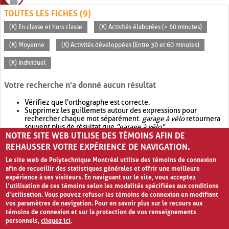
TOUTES LES FICHES (9)
(X) En classe et hors classe
(X) Activités élaborées (> 60 minutes)
(X) Moyenne
(X) Activités développées (Entre 30 et 60 minutes)
(X) Individuel
Votre recherche n'a donné aucun résultat
Vérifiez que l'orthographe est correcte.
Supprimez les guillemets autour des expressions pour
rechercher chaque mot séparément.
garage à vélo
retournera
souvent plus de résultat que
"garage à vélo"
.
NOTRE SITE WEB UTILISE DES TÉMOINS AFIN DE
Envisagez d'élargir votre recherche avec
OR
.
garage OR vélo
retournera souvent plus de résultat que
garage à vélo
.
REHAUSSER VOTRE EXPÉRIENCE DE NAVIGATION.
Le site web de Polytechnique Montréal utilise des témoins de connexion
afin de recueillir des statistiques générales et offrir une meilleure
expérience à ses visiteurs. En naviguant sur le site, vous acceptez
l’utilisation de ces témoins selon les modalités spécifiées aux conditions
d’utilisation. Vous pouvez refuser les témoins de connexion en modifiant
vos paramètres de navigation. Pour en savoir plus sur le recours aux
témoins de connexion et sur la protection de vos renseignements
personnels,
cliquez ici
.
Avis de confidentialité et conditions d’utilisation