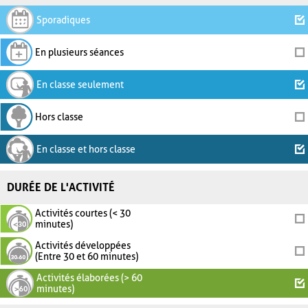
Sporadiques
En plusieurs séances
En classe seulement
Hors classe
En classe et hors classe
DURÉE DE L'ACTIVITÉ
Activités courtes (< 30
minutes)
Activités développées
(Entre 30 et 60 minutes)
Activités élaborées (> 60
minutes)