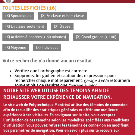
TOUTES LES FICHES (16)
(X) Sporadiques
(X) En classe et hors classe
(X) En classe seulement
(X) Élevée
(X) Activités élaborées (> 60 minutes)
(X) Grand groupe (> 100)
(X) Moyenne
(X) Individuel
Votre recherche n'a donné aucun résultat
Vérifiez que l'orthographe est correcte.
Supprimez les guillemets autour des expressions pour
rechercher chaque mot séparément.
garage à vélo
retournera
souvent plus de résultat que
"garage à vélo"
.
NOTRE SITE WEB UTILISE DES TÉMOINS AFIN DE
Envisagez d'élargir votre recherche avec
OR
.
garage OR vélo
retournera souvent plus de résultat que
garage à vélo
.
REHAUSSER VOTRE EXPÉRIENCE DE NAVIGATION.
Le site web de Polytechnique Montréal utilise des témoins de connexion
afin de recueillir des statistiques générales et offrir une meilleure
expérience à ses visiteurs. En naviguant sur le site, vous acceptez
l’utilisation de ces témoins selon les modalités spécifiées aux conditions
d’utilisation. Vous pouvez refuser les témoins de connexion en modifiant
vos paramètres de navigation. Pour en savoir plus sur le recours aux