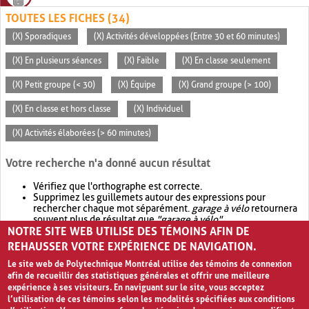
TOUTES LES FICHES (34)
(X) Sporadiques
(X) Activités développées (Entre 30 et 60 minutes)
(X) En plusieurs séances
(X) Faible
(X) En classe seulement
(X) Petit groupe (< 30)
(X) Équipe
(X) Grand groupe (> 100)
(X) En classe et hors classe
(X) Individuel
(X) Activités élaborées (> 60 minutes)
Votre recherche n'a donné aucun résultat
Vérifiez que l'orthographe est correcte.
Supprimez les guillemets autour des expressions pour
rechercher chaque mot séparément.
garage à vélo
retournera
souvent plus de résultat que
"garage à vélo"
.
NOTRE SITE WEB UTILISE DES TÉMOINS AFIN DE
Envisagez d'élargir votre recherche avec
OR
.
garage OR vélo
retournera souvent plus de résultat que
garage à vélo
.
REHAUSSER VOTRE EXPÉRIENCE DE NAVIGATION.
Le site web de Polytechnique Montréal utilise des témoins de connexion
afin de recueillir des statistiques générales et offrir une meilleure
expérience à ses visiteurs. En naviguant sur le site, vous acceptez
l’utilisation de ces témoins selon les modalités spécifiées aux conditions